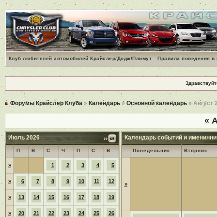
Клуб любителей автомобилей Крайслер/Додж/Плимут
Правила поведения в
Здравствуйт
Форумы Крайслер Клуба
»
Календарь
»
Основной календарь
» Август 
«
А
Июль 2026
Календарь событий и именинни
П
В
С
Ч
П
С
В
Понедельник
Вторник
»
1
2
3
4
5
»
6
7
8
9
10
11
12
»
»
13
14
15
16
17
18
19
»
20
21
22
23
24
25
26