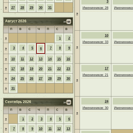
3
»
27
28
29
30
31
Именинников: 28
Именинников
»
Август 2026
П
В
С
Ч
П
С
В
10
»
1
2
Именинников: 33
Именинников
»
3
4
5
7
8
9
»
6
»
10
11
12
13
14
15
16
17
»
17
18
19
20
21
22
23
Именинников: 21
Именинников
»
24
25
26
27
28
29
30
»
»
31
24
Сентябрь 2026
Именинников: 30
Именинников
П
В
С
Ч
П
С
В
»
»
1
2
3
4
5
6
»
7
8
9
10
11
12
13