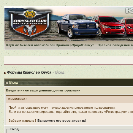
Клуб любителей автомобилей Крайслер/Додж/Плимут
Правила поведения в
Форумы Крайслер Клуба
» Вход
Вход
Введите ниже ваши данные для авторизации
Внимание!
Пройти авторизацию могут только зарегистрированные пользователи.
Если вы не зарегистрированы, сделайте это, нажав на ссылку «Регистрация» в 
Забыли пароль?
Вы можете его восстановить!
Вход