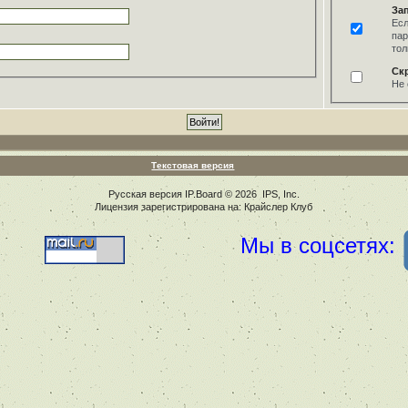
За
Есл
пар
тол
Ск
Не 
Текстовая версия
Русская версия
IP.Board
© 2026
IPS, Inc
.
Лицензия зарегистрирована на: Крайслер Клуб
Мы в соцсетях: