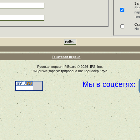
За
Есл
пар
тол
Ск
Не 
Текстовая версия
Русская версия
IP.Board
© 2026
IPS, Inc
.
Лицензия зарегистрирована на: Крайслер Клуб
Мы в соцсетях: