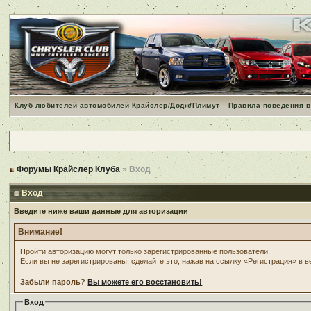
Клуб любителей автомобилей Крайслер/Додж/Плимут
Правила поведения в
Форумы Крайслер Клуба
» Вход
Вход
Введите ниже ваши данные для авторизации
Внимание!
Пройти авторизацию могут только зарегистрированные пользователи.
Если вы не зарегистрированы, сделайте это, нажав на ссылку «Регистрация» в 
Забыли пароль?
Вы можете его восстановить!
Вход