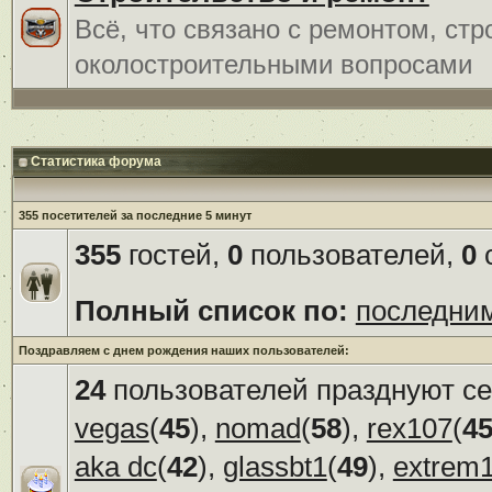
Всё, что связано с ремонтом, ст
околостроительными вопросами
Статистика форума
355 посетителей за последние 5 минут
355
гостей,
0
пользователей,
0
с
Полный список по:
последни
Поздравляем с днем рождения наших пользователей:
24
пользователей празднуют се
vegas
(
45
),
nomad
(
58
),
rex107
(
4
aka dc
(
42
),
glassbt1
(
49
),
extrem