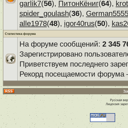
garlik7
(
56
),
ПитонКёниг
(
64
),
kro
spider_goulash
(
36
),
German555
alle1978
(
48
),
igor40rus
(
50
),
kas2
Статистика форума
На форуме сообщений:
2 345 7
Зарегистрировано пользовател
Приветствуем последнего заре
Рекорд посещаемости форума
Те
Русская ве
Лицензия заре