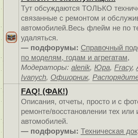
Тут обсуждаются ТОЛЬКО технич
связанные с ремонтом и обслуж
автомобилей.Весь флейм не по т
удаляться.
— подфорумы:
Справочный по
по моделям, годам и агрегатам
,
Модераторы:
alenik
,
Юра
,
Fracy
,
Ivanych
,
Офшорник
,
Распорядит
FAQ! (ФАК!)
Описания, отчеты, просто и c фо
ремонте/восстановлении тех или 
автомобилей.
— подфорумы:
Техническая до