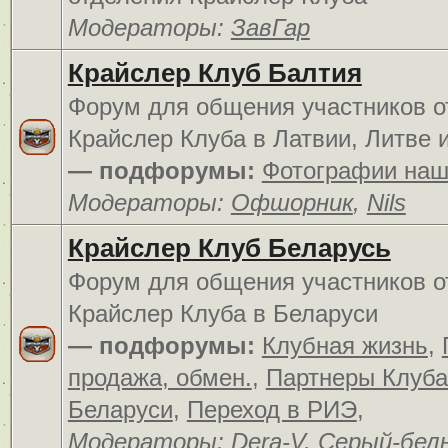
Модераторы:
ЗавГар
Крайслер Клуб Балтия
Форум для общения участников о
Крайслер Клуба в Латвии, Литве 
— подфорумы:
Фотографии наш
Модераторы:
Офшорник
,
Nils
Крайслер Клуб Беларусь
Форум для общения участников о
Крайслер Клуба в Беларуси
— подфорумы:
Клубная жизнь
,
продажа, обмен.
,
Партнеры Клуба
Беларуси
,
Переход в РИЭ
,
Модераторы:
Dera-V
,
Серый-бел