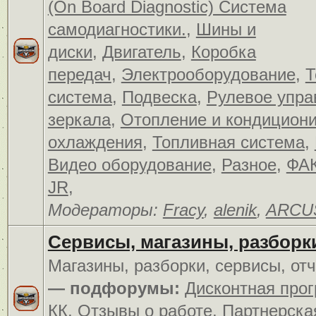
(On Board Diagnostic) Система
самодиагностики.
,
Шины и
диски
,
Двигатель
,
Коробка
передач
,
Электрооборудование
,
Т
система
,
Подвеска
,
Рулевое упра
зеркала
,
Отопление и кондицион
охлаждения
,
Топливная система
,
Видео оборудование
,
Разное
,
ФАК
JR
,
Модераторы:
Fracy
,
alenik
,
ARCU
Сервисы, магазины, разборк
Магазины, разборки, сервисы, от
— подфорумы:
Дисконтная про
КК
,
Отзывы о работе
,
Партнерска