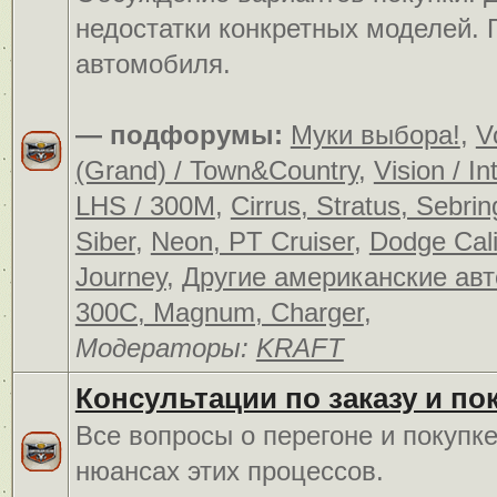
недостатки конкретных моделей.
автомобиля.
— подфорумы:
Муки выбора!
,
V
(Grand) / Town&Country
,
Vision / In
LHS / 300M
,
Cirrus, Stratus, Sebrin
Siber
,
Neon, PT Cruiser
,
Dodge Cali
Journey
,
Другие американские ав
300C, Magnum, Charger
,
Модераторы:
KRAFT
Консультации по заказу и по
Все вопросы о перегоне и покупк
нюансах этих процессов.