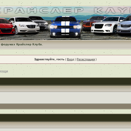
 форумах Крайслер Клуба.
Здравствуйте, гость
(
Вход
|
Регистрация
)
мощи