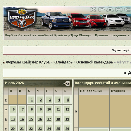
Клуб любителей автомобилей Крайслер/Додж/Плимут
Правила поведения в
Здравствуйт
Форумы Крайслер Клуба
»
Календарь
»
Основной календарь
» Август 
«
А
Июль 2026
Календарь событий и именинни
П
В
С
Ч
П
С
В
Понедельник
Вторник
»
1
2
3
4
5
»
6
7
8
9
10
11
12
»
»
13
14
15
16
17
18
19
»
20
21
22
23
24
25
26