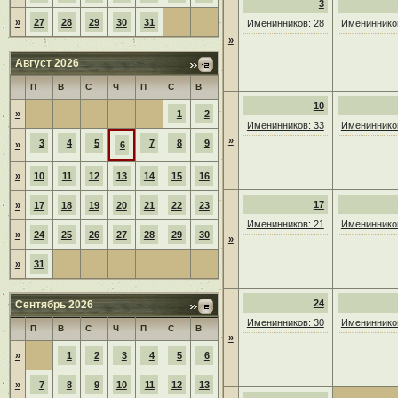
3
»
27
28
29
30
31
Именинников: 28
Именинников
»
Август 2026
П
В
С
Ч
П
С
В
10
»
1
2
Именинников: 33
Именинников
»
3
4
5
7
8
9
»
6
»
10
11
12
13
14
15
16
17
»
17
18
19
20
21
22
23
Именинников: 21
Именинников
»
24
25
26
27
28
29
30
»
»
31
24
Сентябрь 2026
Именинников: 30
Именинников
П
В
С
Ч
П
С
В
»
»
1
2
3
4
5
6
»
7
8
9
10
11
12
13