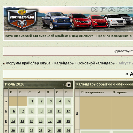
Клуб любителей автомобилей Крайслер/Додж/Плимут
Правила поведения в
Здравствуйт
Форумы Крайслер Клуба
»
Календарь
»
Основной календарь
» Август 
«
А
Июль 2026
Календарь событий и именинни
П
В
С
Ч
П
С
В
Понедельник
Вторник
»
1
2
3
4
5
»
6
7
8
9
10
11
12
»
»
13
14
15
16
17
18
19
»
20
21
22
23
24
25
26