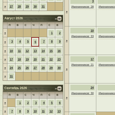
3
»
27
28
29
30
31
Именинников: 28
Именинников
»
Август 2026
П
В
С
Ч
П
С
В
10
»
1
2
Именинников: 33
Именинников
»
3
4
5
7
8
9
»
6
»
10
11
12
13
14
15
16
17
»
17
18
19
20
21
22
23
Именинников: 21
Именинников
»
24
25
26
27
28
29
30
»
»
31
24
Сентябрь 2026
Именинников: 30
Именинников
П
В
С
Ч
П
С
В
»
»
1
2
3
4
5
6
»
7
8
9
10
11
12
13