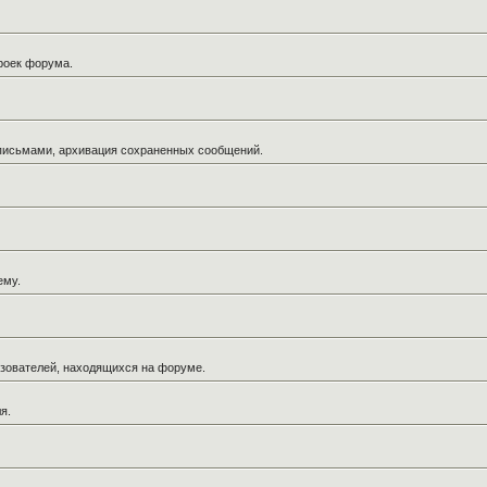
троек форума.
 письмами, архивация сохраненных сообщений.
ему.
льзователей, находящихся на форуме.
я.