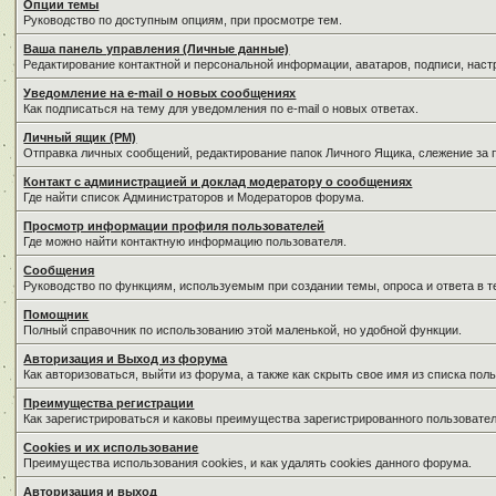
Опции темы
Руководство по доступным опциям, при просмотре тем.
Ваша панель управления (Личные данные)
Редактирование контактной и персональной информации, аватаров, подписи, нас
Уведомление на e-mail о новых сообщениях
Как подписаться на тему для уведомления по e-mail о новых ответах.
Личный ящик (PM)
Отправка личных сообщений, редактирование папок Личного Ящика, слежение за
Контакт с администрацией и доклад модератору о сообщениях
Где найти список Администраторов и Модераторов форума.
Просмотр информации профиля пользователей
Где можно найти контактную информацию пользователя.
Сообщения
Руководство по функциям, используемым при создании темы, опроса и ответа в т
Помощник
Полный справочник по использованию этой маленькой, но удобной функции.
Авторизация и Выход из форума
Как авторизоваться, выйти из форума, а также как скрыть свое имя из списка по
Преимущества регистрации
Как зарегистрироваться и каковы преимущества зарегистрированного пользовател
Cookies и их использование
Преимущества использования cookies, и как удалять cookies данного форума.
Авторизация и выход