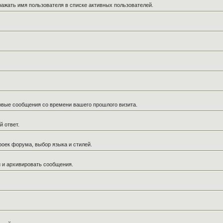
ражать имя пользователя в списке активных пользователей.
новые сообщения со времени вашего прошлого визита.
й ответ.
роек форума, выбор языка и стилей.
й и архивировать сообщения.