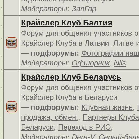
Модераторы:
ЗавГар
Крайслер Клуб Балтия
Форум для общения участников о
Крайслер Клуба в Латвии, Литве 
— подфорумы:
Фотографии наш
Модераторы:
Офшорник
,
Nils
Крайслер Клуб Беларусь
Форум для общения участников о
Крайслер Клуба в Беларуси
— подфорумы:
Клубная жизнь
,
продажа, обмен.
,
Партнеры Клуба
Беларуси
,
Переход в РИЭ
,
Модераторы:
Dera-V
,
Серый-бел