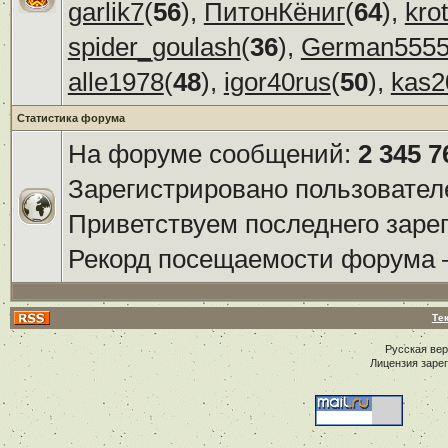
garlik7
(
56
),
ПитонКёниг
(
64
),
kro
spider_goulash
(
36
),
German555
alle1978
(
48
),
igor40rus
(
50
),
kas2
Статистика форума
На форуме сообщений:
2 345 7
Зарегистрировано пользовател
Приветствуем последнего заре
Рекорд посещаемости форума
Те
Русская ве
Лицензия заре