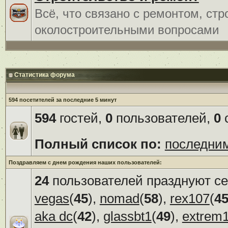
Всё, что связано с ремонтом, ст
околостроительными вопросами
Статистика форума
594 посетителей за последние 5 минут
594
гостей,
0
пользователей,
0
с
Полный список по:
последни
Поздравляем с днем рождения наших пользователей:
24
пользователей празднуют се
vegas
(
45
),
nomad
(
58
),
rex107
(
4
aka dc
(
42
),
glassbt1
(
49
),
extrem