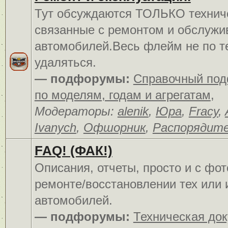
Тут обсуждаются ТОЛЬКО технич
связанные с ремонтом и обслуж
автомобилей.Весь флейм не по т
удаляться.
— подфорумы:
Справочный по
по моделям, годам и агрегатам
,
Модераторы:
alenik
,
Юра
,
Fracy
,
Ivanych
,
Офшорник
,
Распорядит
FAQ! (ФАК!)
Описания, отчеты, просто и c фо
ремонте/восстановлении тех или 
автомобилей.
— подфорумы:
Техническая до