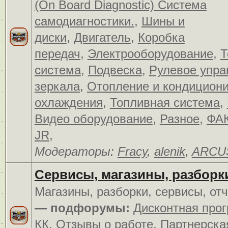
(On Board Diagnostic) Система
самодиагностики.
,
Шины и
диски
,
Двигатель
,
Коробка
передач
,
Электрооборудование
,
Т
система
,
Подвеска
,
Рулевое упра
зеркала
,
Отопление и кондицион
охлаждения
,
Топливная система
,
Видео оборудование
,
Разное
,
ФАК
JR
,
Модераторы:
Fracy
,
alenik
,
ARCU
Сервисы, магазины, разборк
Магазины, разборки, сервисы, от
— подфорумы:
Дисконтная про
КК
,
Отзывы о работе
,
Партнерска