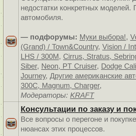
недостатки конкретных моделей.
автомобиля.
— подфорумы:
Муки выбора!
,
V
(Grand) / Town&Country
,
Vision / In
LHS / 300M
,
Cirrus, Stratus, Sebrin
Siber
,
Neon, PT Cruiser
,
Dodge Cali
Journey
,
Другие американские ав
300C, Magnum, Charger
,
Модераторы:
KRAFT
Консультации по заказу и по
Все вопросы о перегоне и покупк
нюансах этих процессов.