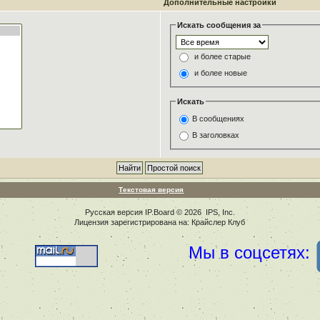
Дополнительные настройки
Искать сообщения за
и более старые
и более новые
Искать
В сообщениях
В заголовках
Текстовая версия
Русская версия
IP.Board
© 2026
IPS, Inc
.
Лицензия зарегистрирована на: Крайслер Клуб
Мы в соцсетях: