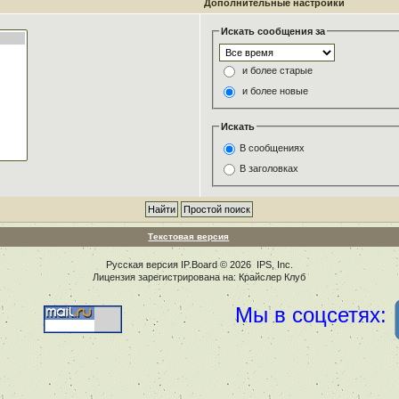
Дополнительные настройки
Искать сообщения за
и более старые
и более новые
Искать
В сообщениях
В заголовках
Текстовая версия
Русская версия
IP.Board
© 2026
IPS, Inc
.
Лицензия зарегистрирована на: Крайслер Клуб
Мы в соцсетях: