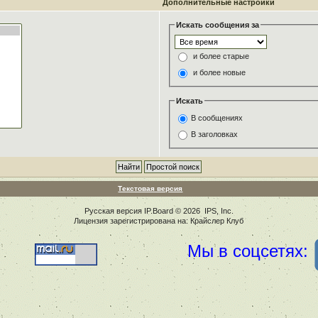
Дополнительные настройки
Искать сообщения за
и более старые
и более новые
Искать
В сообщениях
В заголовках
Текстовая версия
Русская версия
IP.Board
© 2026
IPS, Inc
.
Лицензия зарегистрирована на: Крайслер Клуб
Мы в соцсетях: