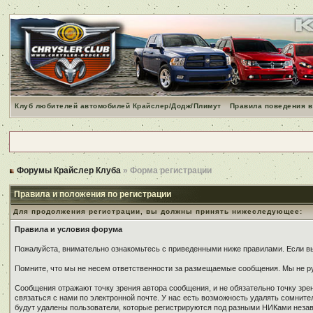
Клуб любителей автомобилей Крайслер/Додж/Плимут
Правила поведения в
Форумы Крайслер Клуба
» Форма регистрации
Правила и положения по регистрации
Для продолжения регистрации, вы должны принять нижеследующее:
Правила и условия форума
Пожалуйста, внимательно ознакомьтесь с приведенными ниже правилами. Если вы 
Помните, что мы не несем ответственности за размещаемые сообщения. Мы не ру
Сообщения отражают точку зрения автора сообщения, и не обязательно точку зр
связаться с нами по электронной почте. У нас есть возможность удалять сомнит
будут удалены пользователи, которые регистрируются под разными НИКами незави