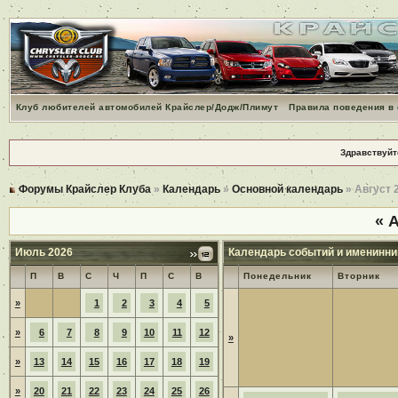
Клуб любителей автомобилей Крайслер/Додж/Плимут
Правила поведения в
Здравствуйт
Форумы Крайслер Клуба
»
Календарь
»
Основной календарь
» Август 
«
А
Июль 2026
Календарь событий и именинни
П
В
С
Ч
П
С
В
Понедельник
Вторник
»
1
2
3
4
5
»
6
7
8
9
10
11
12
»
»
13
14
15
16
17
18
19
»
20
21
22
23
24
25
26