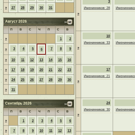
3
»
27
28
29
30
31
Именинников: 28
Именинников
»
Август 2026
П
В
С
Ч
П
С
В
10
»
1
2
Именинников: 33
Именинников
»
3
4
5
7
8
9
»
6
»
10
11
12
13
14
15
16
17
»
17
18
19
20
21
22
23
Именинников: 21
Именинников
»
24
25
26
27
28
29
30
»
»
31
24
Сентябрь 2026
Именинников: 30
Именинников
П
В
С
Ч
П
С
В
»
»
1
2
3
4
5
6
»
7
8
9
10
11
12
13