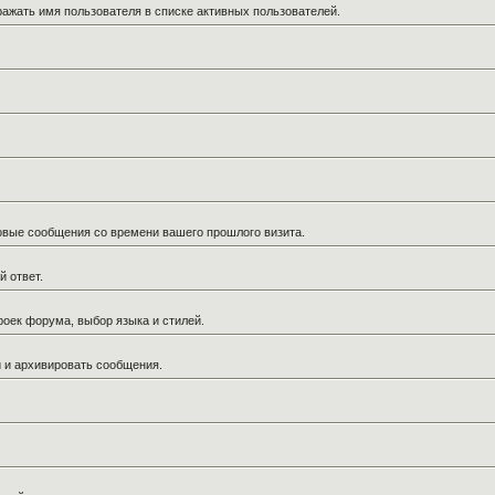
ражать имя пользователя в списке активных пользователей.
новые сообщения со времени вашего прошлого визита.
й ответ.
роек форума, выбор языка и стилей.
й и архивировать сообщения.