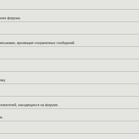
троек форума.
 письмами, архивация сохраненных сообщений.
ему.
льзователей, находящихся на форуме.
я.