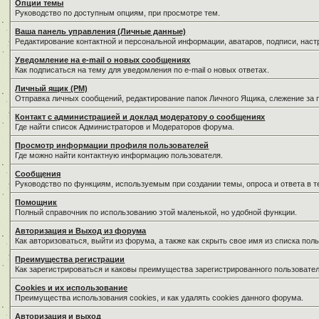
Опции темы
Руководство по доступным опциям, при просмотре тем.
Ваша панель управления (Личные данные)
Редактирование контактной и персональной информации, аватаров, подписи, нас
Уведомление на e-mail о новых сообщениях
Как подписаться на тему для уведомления по e-mail о новых ответах.
Личный ящик (PM)
Отправка личных сообщений, редактирование папок Личного Ящика, слежение за
Контакт с администрацией и доклад модератору о сообщениях
Где найти список Администраторов и Модераторов форума.
Просмотр информации профиля пользователей
Где можно найти контактную информацию пользователя.
Сообщения
Руководство по функциям, используемым при создании темы, опроса и ответа в т
Помощник
Полный справочник по использованию этой маленькой, но удобной функции.
Авторизация и Выход из форума
Как авторизоваться, выйти из форума, а также как скрыть свое имя из списка по
Преимущества регистрации
Как зарегистрироваться и каковы преимущества зарегистрированного пользовател
Cookies и их использование
Преимущества использования cookies, и как удалять cookies данного форума.
Авторизация и выход