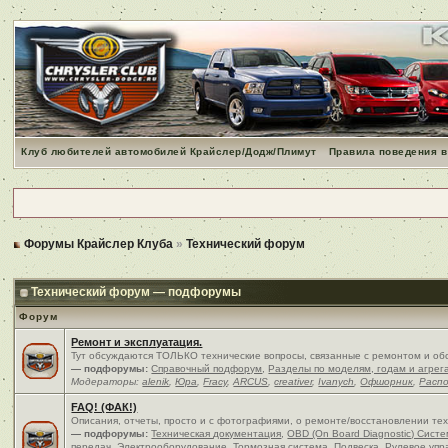
Клуб любителей автомобилей Крайслер/Додж/Плимут
Правила поведения в
Форумы Крайслер Клуба
»
Технический форум
Технический форум — подфорумы
Форум
Ремонт и эксплуатация.
Тут обсуждаются ТОЛЬКО технические вопросы, связанные с ремонтом и об
— подфорумы:
Справочный подфорум
,
Разделы по моделям, годам и агрег
Модераторы:
alenik
,
Юра
,
Fracy
,
ARCUS
,
creativer
,
Ivanych
,
Офшорник
,
Расп
FAQ! (ФАК!)
Описания, отчеты, просто и c фотографиями, о ремонте/восстановлении те
— подфорумы:
Техническая документация
,
OBD (On Board Diagnostic) Сист
передач
,
Электрооборудование
,
Тормозная система
,
Подвеска
,
Рулевое упр