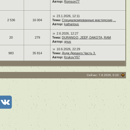
Автор:
Romson77
23.1.2026, 12:11
2 536
16 004
Тема:
Специализированные мастерские,...
Автор:
katharious
2.6.2026, 12:27
20
279
Тема:
DURANGO, JEEP, DAKOTA, RAM
Автор:
gnus
10.6.2026, 22:29
983
35 814
Тема:
Додж Дюранго.Часть 3.
Автор:
KrukovY67
Сейчас: 7.8.2026, 0:10