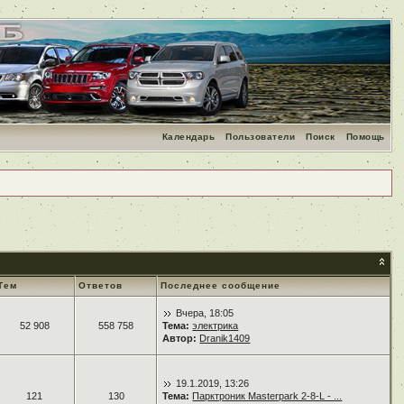
Календарь
Пользователи
Поиск
Помощь
Тем
Ответов
Последнее сообщение
Вчера, 18:05
52 908
558 758
Тема:
электрика
Автор:
Dranik1409
19.1.2019, 13:26
121
130
Тема:
Парктроник Masterpark 2-8-L - ...