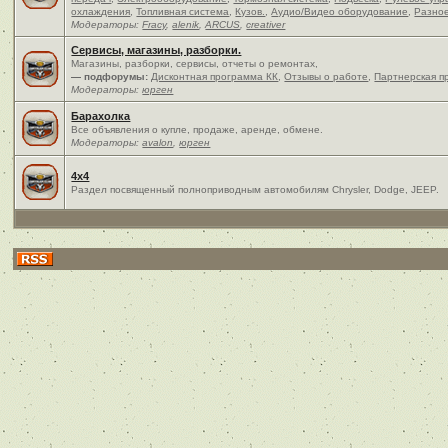
охлаждения
,
Топливная система
,
Кузов.
,
Аудио/Видео оборудование
,
Разно
Модераторы:
Fracy
,
alenik
,
ARCUS
,
creativer
Сервисы, магазины, разборки.
Магазины, разборки, сервисы, отчеты о ремонтах,
— подфорумы:
Дисконтная программа КК
,
Отзывы о работе
,
Партнерская п
Модераторы:
юрген
Барахолка
Все объявления о купле, продаже, аренде, обмене.
Модераторы:
avalon
,
юрген
4x4
Раздел посвященный полноприводным автомобилям Chrysler, Dodge, JEEP.