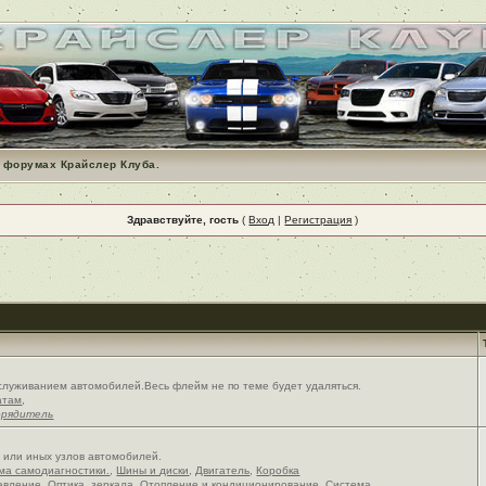
 форумах Крайслер Клуба.
Здравствуйте, гость
(
Вход
|
Регистрация
)
служиванием автомобилей.Весь флейм не по теме будет удаляться.
атам
,
орядитель
х или иных узлов автомобилей.
ема самодиагностики.
,
Шины и диски
,
Двигатель
,
Коробка
авление
,
Оптика, зеркала
,
Отопление и кондиционирование
,
Система