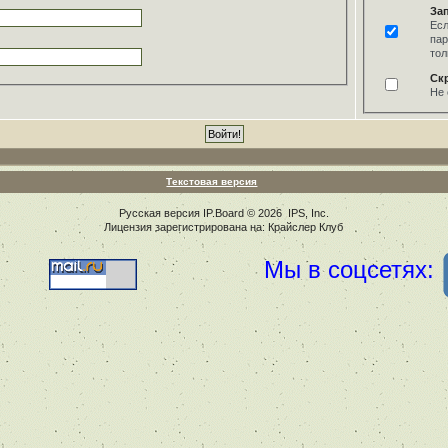
За
Есл
пар
тол
Ск
Не 
Текстовая версия
Русская версия
IP.Board
© 2026
IPS, Inc
.
Лицензия зарегистрирована на: Крайслер Клуб
Мы в соцсетях: