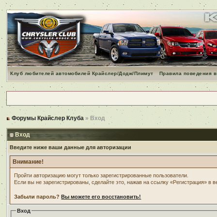
Клуб любителей автомобилей Крайслер/Додж/Плимут
Правила поведения в
Форумы Крайслер Клуба
» Вход
Вход
Введите ниже ваши данные для авторизации
Внимание!
Пройти авторизацию могут только зарегистрированные пользователи.
Если вы не зарегистрированы, сделайте это, нажав на ссылку «Регистрация» в 
Забыли пароль?
Вы можете его восстановить!
Вход