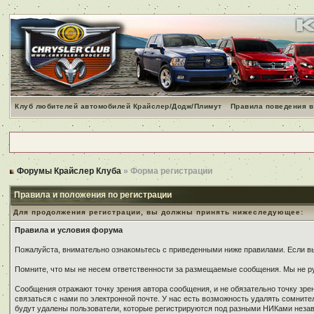
Клуб любителей автомобилей Крайслер/Додж/Плимут
Правила поведения в
Форумы Крайслер Клуба
» Форма регистрации
Правила и положения по регистрации
Для продолжения регистрации, вы должны принять нижеследующее:
Правила и условия форума
Пожалуйста, внимательно ознакомьтесь с приведенными ниже правилами. Если вы 
Помните, что мы не несем ответственности за размещаемые сообщения. Мы не ру
Сообщения отражают точку зрения автора сообщения, и не обязательно точку зр
связаться с нами по электронной почте. У нас есть возможность удалять сомнит
будут удалены пользователи, которые регистрируются под разными НИКами незави