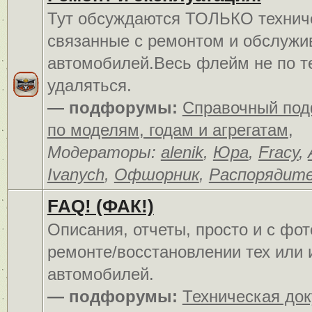
Тут обсуждаются ТОЛЬКО технич
связанные с ремонтом и обслуж
автомобилей.Весь флейм не по т
удаляться.
— подфорумы:
Справочный по
по моделям, годам и агрегатам
,
Модераторы:
alenik
,
Юра
,
Fracy
,
Ivanych
,
Офшорник
,
Распорядит
FAQ! (ФАК!)
Описания, отчеты, просто и c фо
ремонте/восстановлении тех или 
автомобилей.
— подфорумы:
Техническая до