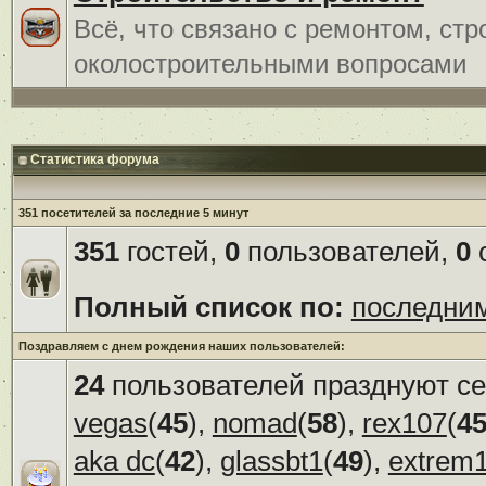
Всё, что связано с ремонтом, ст
околостроительными вопросами
Статистика форума
351 посетителей за последние 5 минут
351
гостей,
0
пользователей,
0
с
Полный список по:
последни
Поздравляем с днем рождения наших пользователей:
24
пользователей празднуют се
vegas
(
45
),
nomad
(
58
),
rex107
(
4
aka dc
(
42
),
glassbt1
(
49
),
extrem