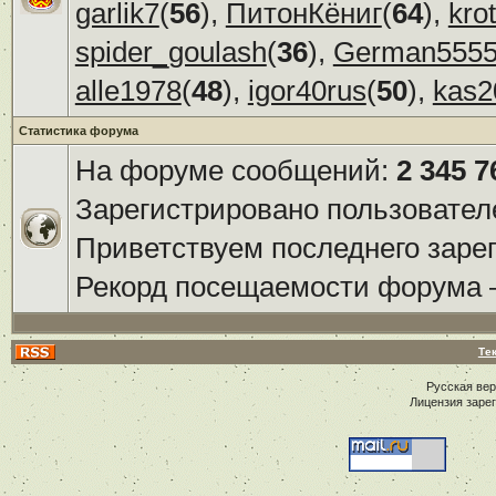
garlik7
(
56
),
ПитонКёниг
(
64
),
kro
spider_goulash
(
36
),
German555
alle1978
(
48
),
igor40rus
(
50
),
kas2
Статистика форума
На форуме сообщений:
2 345 7
Зарегистрировано пользовател
Приветствуем последнего заре
Рекорд посещаемости форума
Те
Русская ве
Лицензия заре