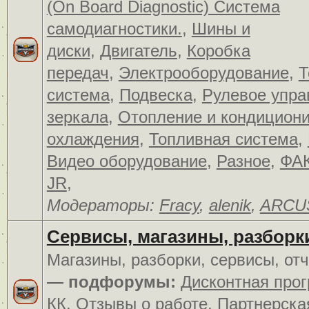
(On Board Diagnostic) Система
самодиагностики.
,
Шины и
диски
,
Двигатель
,
Коробка
передач
,
Электрооборудование
,
Т
система
,
Подвеска
,
Рулевое упра
зеркала
,
Отопление и кондицион
охлаждения
,
Топливная система
,
Видео оборудование
,
Разное
,
ФАК
JR
,
Модераторы:
Fracy
,
alenik
,
ARCU
Сервисы, магазины, разборк
Магазины, разборки, сервисы, от
— подфорумы:
Дисконтная про
КК
,
Отзывы о работе
,
Партнерска