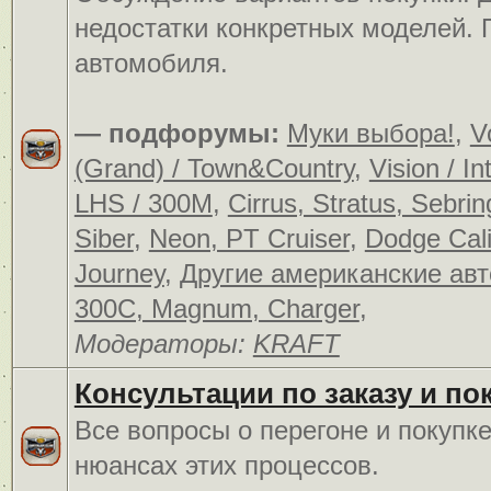
недостатки конкретных моделей.
автомобиля.
— подфорумы:
Муки выбора!
,
V
(Grand) / Town&Country
,
Vision / In
LHS / 300M
,
Cirrus, Stratus, Sebrin
Siber
,
Neon, PT Cruiser
,
Dodge Cali
Journey
,
Другие американские ав
300C, Magnum, Charger
,
Модераторы:
KRAFT
Консультации по заказу и по
Все вопросы о перегоне и покупк
нюансах этих процессов.