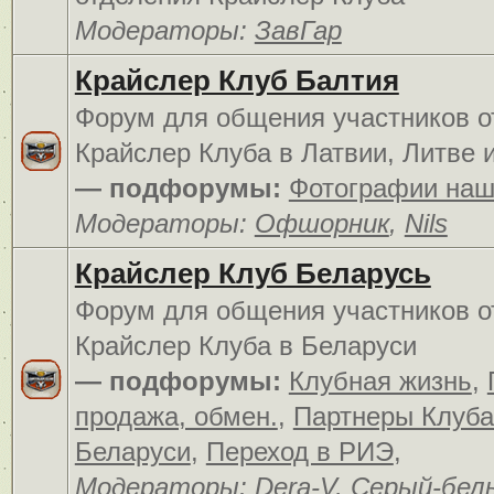
Модераторы:
ЗавГар
Крайслер Клуб Балтия
Форум для общения участников о
Крайслер Клуба в Латвии, Литве 
— подфорумы:
Фотографии наш
Модераторы:
Офшорник
,
Nils
Крайслер Клуб Беларусь
Форум для общения участников о
Крайслер Клуба в Беларуси
— подфорумы:
Клубная жизнь
,
продажа, обмен.
,
Партнеры Клуба
Беларуси
,
Переход в РИЭ
,
Модераторы:
Dera-V
,
Серый-бел