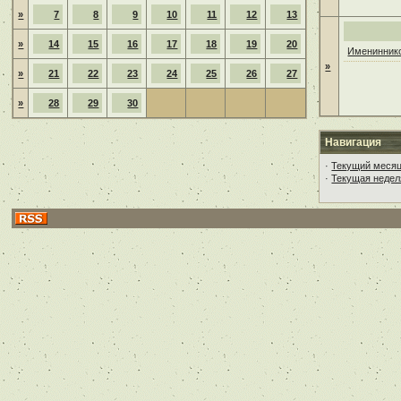
»
7
8
9
10
11
12
13
»
14
15
16
17
18
19
20
Имениннико
»
»
21
22
23
24
25
26
27
»
28
29
30
Навигация
·
Текущий меся
·
Текущая недел