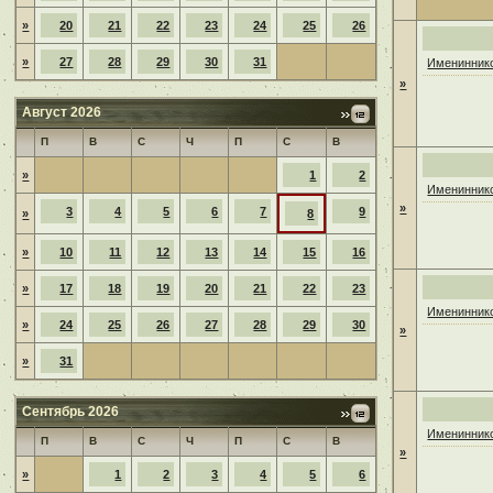
»
20
21
22
23
24
25
26
»
27
28
29
30
31
Имениннико
»
Август 2026
П
В
С
Ч
П
С
В
»
1
2
Имениннико
»
3
4
5
6
7
9
»
8
»
10
11
12
13
14
15
16
»
17
18
19
20
21
22
23
Имениннико
»
24
25
26
27
28
29
30
»
»
31
Сентябрь 2026
Имениннико
П
В
С
Ч
П
С
В
»
»
1
2
3
4
5
6