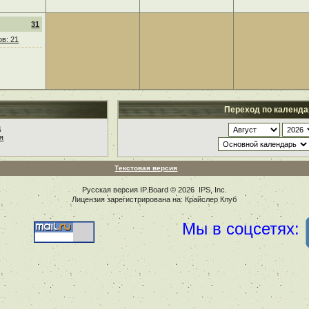
31
в: 21
Переход по календ
ц
я
Текстовая версия
Русская версия
IP.Board
© 2026
IPS, Inc
.
Лицензия зарегистрирована на: Крайслер Клуб
Мы в соцсетях: