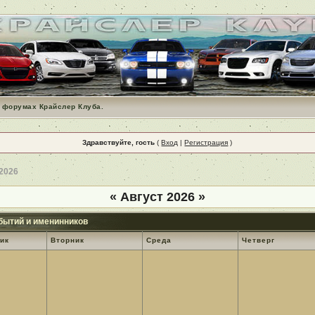
 форумах Крайслер Клуба.
Здравствуйте, гость
(
Вход
|
Регистрация
)
 2026
«
Август 2026
»
бытий и именинников
ик
Вторник
Среда
Четверг