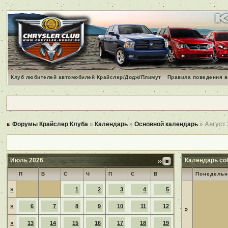
Клуб любителей автомобилей Крайслер/Додж/Плимут
Правила поведения в
Форумы Крайслер Клуба
»
Календарь
»
Основной календарь
» Август
Июль 2026
Календарь со
П
В
С
Ч
П
С
В
Понедельн
»
1
2
3
4
5
»
6
7
8
9
10
11
12
»
»
13
14
15
16
17
18
19