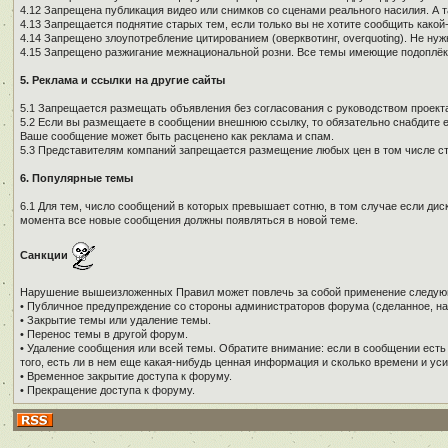
4.12 Запрещена публикация видео или снимков со сценами реального насилия. А 
4.13 Запрещается поднятие старых тем, если только вы не хотите сообщить како
4.14 Запрещено злоупотребление цитированием (оверквотинг, overquoting). Не н
4.15 Запрещено разжигание межнациональной розни. Все темы имеющие подоплёку 
5. Реклама и ссылки на другие сайты
5.1 Запрещается размещать объявления без согласования с руководством проекта
5.2 Если вы размещаете в сообщении внешнюю ссылку, то обязательно снабдите е
Ваше сообщение может быть расценено как реклама и спам.
5.3 Представителям компаний запрещается размещение любых цен в том числе ст
6. Популярные темы
6.1 Для тем, число сообщений в которых превышает сотню, в том случае если дис
момента все новые сообщения должны появляться в новой теме.
Санкции
Нарушение вышеизложенных Правил может повлечь за собой применение следую
• Публичное предупреждение со стороны администраторов форума (сделанное, на
• Закрытие темы или удаление темы.
• Перенос темы в другой форум.
• Удаление сообщения или всей темы. Обратите внимание: если в сообщении есть
того, есть ли в нем еще какая-нибудь ценная информация и сколько времени и уси
• Временное закрытие доступа к форуму.
• Прекращение доступа к форуму.