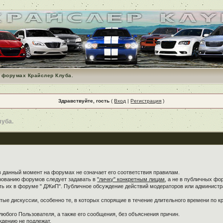
 форумах Крайслер Клуба.
Здравствуйте, гость
(
Вход
|
Регистрация
)
луба.
в данный момент на форумах не означает его соответствия правилам.
ированию форумов следует задавать в
"личку" конкретным лицам
, а не в публичных фо
ть их в форуме " ДЖиП". Публичное обсуждение действий модераторов или администра
ые дискуссии, особенно те, в которых спорящие в течение длительного времени по кр
любого Пользователя, а также его сообщения, без объяснения причин.
дению не подлежат.