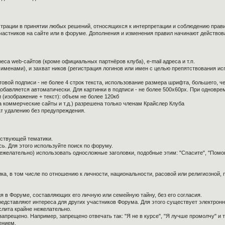
страции в принятии любых решений, относящихся к интерпретации и соблюдению прав
частников на сайте или в форуме. Дополнения и изменения правил начинают действов
са web-сайтов (кроме официальных партнёров клуба), e-mail адреса и т.п.
 именами), и захват ников (регистрация логинов или имен с целью препятствования и
овой подписи - не более 4 строк текста, использование размера шрифта, большего, ч
обавляется автоматически. Для картинки в подписи - не более 500x60px. При одноврем
 (изображение + текст): объем не более 120кб
а коммерческие сайты и т.д.) разрешена только членам Крайслер Клуба
ат удалению без предупреждения.
тствующей тематики.
ь. Для этого используйте поиск по форуму.
нежелательно) использовать односложные заголовки, подобные этим: "Спасите", "Помо
ка, в том числе по отношению к личности, национальности, расовой или религиозной,
я в Форуме, составляющих его личную или семейную тайну, без его согласия.
редставляют интереса для других участников Форума. Для этого существует электронн
слита крайне нежелательно.
апрещено. Например, запрещено отвечать так: "Я не в курсе", "Я лучше промолчу" и т.
ением.