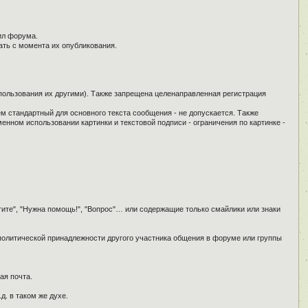
ил форума.
ать с момента их опубликования.
спользования их другими). Также запрещена целенаправленная регистрация
ем стандартный для основного текста сообщения - не допускается. Также
енном использовании картинки и текстовой подписи - ограничения по картинке -
гите", "Нужна помощь!", "Вопрос"… или содержащие только смайлики или знаки
 политической принадлежности другого участника общения в форуме или группы
ая почта.
д. в таком же духе.