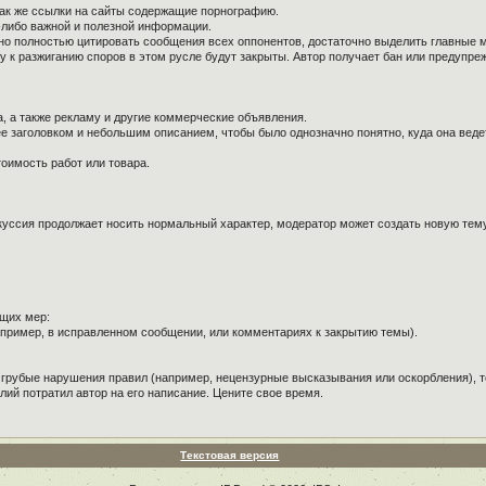
так же ссылки на сайты содержащие порнографию.
й-либо важной и полезной информации.
ужно полностью цитировать сообщения всех оппонентов, достаточно выделить главные 
к разжиганию споров в этом русле будут закрыты. Автор получает бан или предупре
, а также рекламу и другие коммерческие объявления.
е заголовком и небольшим описанием, чтобы было однозначно понятно, куда она веде
оимость работ или товара.
куссия продолжает носить нормальный характер, модератор может создать новую тему 
щих мер:
пример, в исправленном сообщении, или комментариях к закрытию темы).
 грубые нарушения правил (например, нецензурные высказывания или оскорбления), т
лий потратил автор на его написание. Цените свое время.
Текстовая версия