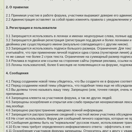
2. О правилах
2.1 Принимая участие в работе форума, участники выражают доверие его админи
2.2 Администрация оставляет за собой право изменять правила с уведомлением у
3. Регистрация и пользователи
3.1 Запрещается использовать в логинах и именах нецензурные слова, полные адре
3.2 Запрещается двойная регистрация (регистрация под двумя и более логинами и
двойника уже существующего имени (визуально совпадающего с другим ником).
3.3 Запрещается использовать подписи большого размера. Ограничения: Для текст
учитывайте, что при применении личной подписи одна строка (пунктирная линия) д
те же самые +не более 2 строк текста. Ограничение на суммарный размер подписи
3.4 Реклама в подписи или ссылки на сторонние сайты (прямая реклама, ссылки н
3.5 Логины пользователей, более 6 месяцев не появляющихся на форуме, подлеж
4. Сообщения
4.1 Перед созданием новой темы убедитесь, что Вы создаете ее в форуме соотве
4.2 Перед созданием новой темы убедитесь, что подобная тема еще не обсуждалас
4.3 Вы должны точно называть вашу тему. Запрещено (или, точнее говоря, очень 
препинания.
4.4 Запрещена клевета на участников форума, а так же других людей.
4.5 Запрещены оскорбления и открытая или слабо прикрытая ненормативная лекси
лиц вообще.
4.6 Запрещено распространение заведомо ложной информации.
4.7 Запрещается распространение сведений о частной жизни участника обсуждени
4.8 Не стоит использовать Форум для сообщений личного характера, которые не п
4.9 Сообщения должны быть на "нормальном" русском языке, использование тран
4.10 Если тема требует определенного информативного ответа - оффтопить в нее з
4.11 Оскорбления участников форума запрещены. Относитесь друг к другу с уваж