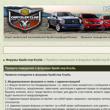
Клуб любителей автомобилей Крайслер/Додж/Плимут
Правила поведения в
Форумы Крайслер Клуба
» Правила поведения в форумах Крайслер К
Правила поведения в форумах Крайслер Клуба.
Правила поведения в форумах Крайслер Клуба.
1. Модерирование форумов и связь с администрацией
1.1 Форум является постмодерируемым, т.е. присутствие конкретного сообщения 
1.2 Все вопросы, предложения, замечания, апелляции к администрации по модер
Вашему мнению, могут представлять интерес для других участников, можете зада
будет выносится предупреждение.
1.3 Администрация форума оставляет за собой право закрывать чрезмерно затянут
оппонентов.
1.4. Администрация форума оставляет за собой право заблокировать или удалить 
1.5 Решения, принимаемые Администраторами, являются окончательными и обсуж