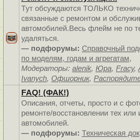
Тут обсуждаются ТОЛЬКО технич
связанные с ремонтом и обслуж
автомобилей.Весь флейм не по т
удаляться.
— подфорумы:
Справочный по
по моделям, годам и агрегатам
,
Модераторы:
alenik
,
Юра
,
Fracy
,
Ivanych
,
Офшорник
,
Распорядит
FAQ! (ФАК!)
Описания, отчеты, просто и c фо
ремонте/восстановлении тех или 
автомобилей.
— подфорумы:
Техническая до