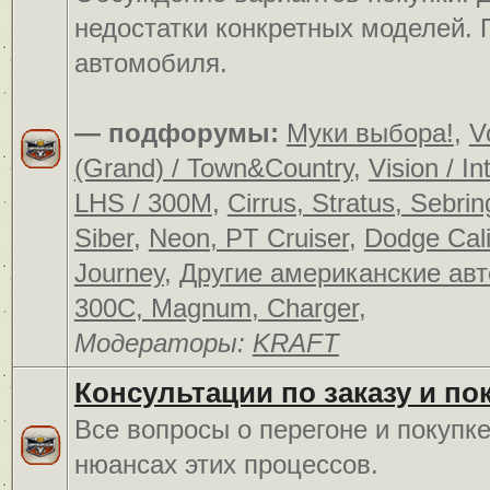
недостатки конкретных моделей.
автомобиля.
— подфорумы:
Муки выбора!
,
V
(Grand) / Town&Country
,
Vision / In
LHS / 300M
,
Cirrus, Stratus, Sebrin
Siber
,
Neon, PT Cruiser
,
Dodge Cali
Journey
,
Другие американские ав
300C, Magnum, Charger
,
Модераторы:
KRAFT
Консультации по заказу и по
Все вопросы о перегоне и покупк
нюансах этих процессов.