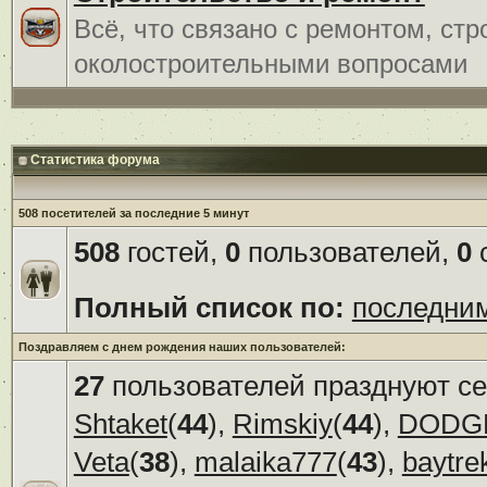
Всё, что связано с ремонтом, ст
околостроительными вопросами
Статистика форума
508 посетителей за последние 5 минут
508
гостей,
0
пользователей,
0
с
Полный список по:
последни
Поздравляем с днем рождения наших пользователей:
27
пользователей празднуют се
Shtaket
(
44
),
Rimskiy
(
44
),
DODG
Veta
(
38
),
malaika777
(
43
),
baytre