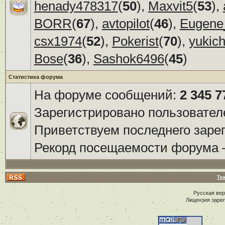
henady478317
(
50
),
Maxvit5
(
53
),
BORR
(
67
),
avtopilot
(
46
),
Eugene
csx1974
(
52
),
Pokerist
(
70
),
yukic
Bose
(
36
),
Sashok6496
(
45
)
Статистика форума
На форуме сообщений:
2 345 7
Зарегистрировано пользовател
Приветствуем последнего заре
Рекорд посещаемости форума
Те
Русская ве
Лицензия заре