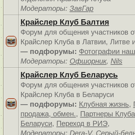
Модераторы:
ЗавГар
Крайслер Клуб Балтия
Форум для общения участников о
Крайслер Клуба в Латвии, Литве 
— подфорумы:
Фотографии наш
Модераторы:
Офшорник
,
Nils
Крайслер Клуб Беларусь
Форум для общения участников о
Крайслер Клуба в Беларуси
— подфорумы:
Клубная жизнь
,
продажа, обмен.
,
Партнеры Клуба
Беларуси
,
Переход в РИЭ
,
Модераторы:
Dera-V
,
Серый-бел