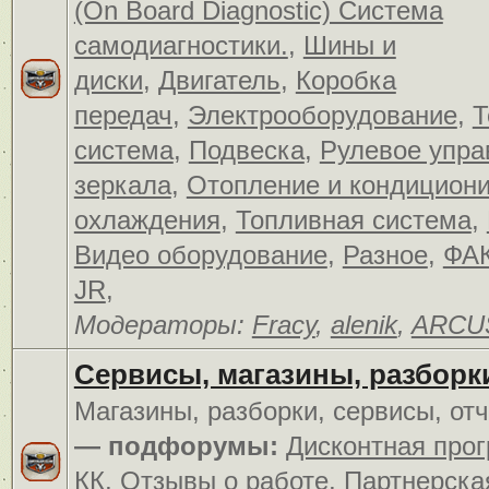
(On Board Diagnostic) Система
самодиагностики.
,
Шины и
диски
,
Двигатель
,
Коробка
передач
,
Электрооборудование
,
Т
система
,
Подвеска
,
Рулевое упра
зеркала
,
Отопление и кондицион
охлаждения
,
Топливная система
,
Видео оборудование
,
Разное
,
ФАК
JR
,
Модераторы:
Fracy
,
alenik
,
ARCU
Сервисы, магазины, разборк
Магазины, разборки, сервисы, от
— подфорумы:
Дисконтная про
КК
,
Отзывы о работе
,
Партнерска