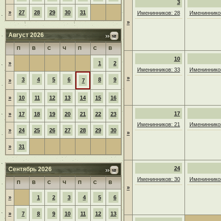
3
»
27
28
29
30
31
Именинников: 28
Именинников
»
Август 2026
П
В
С
Ч
П
С
В
10
»
1
2
Именинников: 33
Именинников
»
3
4
5
6
8
9
»
7
»
10
11
12
13
14
15
16
17
»
17
18
19
20
21
22
23
Именинников: 21
Именинников
»
24
25
26
27
28
29
30
»
»
31
24
Сентябрь 2026
Именинников: 30
Именинников
П
В
С
Ч
П
С
В
»
»
1
2
3
4
5
6
»
7
8
9
10
11
12
13