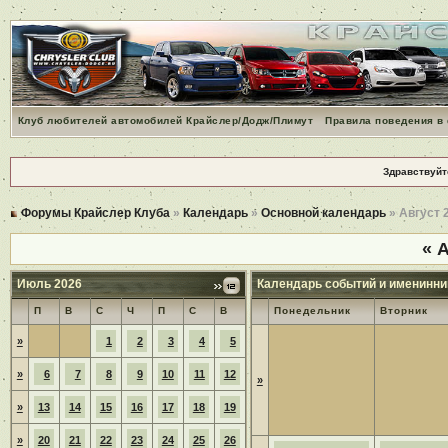
Клуб любителей автомобилей Крайслер/Додж/Плимут
Правила поведения в
Здравствуйт
Форумы Крайслер Клуба
»
Календарь
»
Основной календарь
» Август 
«
А
Июль 2026
Календарь событий и именинни
П
В
С
Ч
П
С
В
Понедельник
Вторник
»
1
2
3
4
5
»
6
7
8
9
10
11
12
»
»
13
14
15
16
17
18
19
»
20
21
22
23
24
25
26