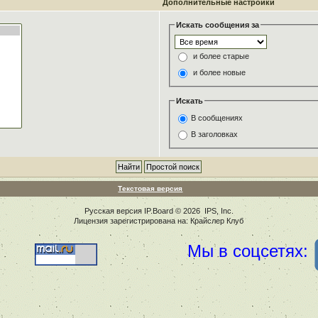
Дополнительные настройки
Искать сообщения за
и более старые
и более новые
Искать
В сообщениях
В заголовках
Текстовая версия
Русская версия
IP.Board
© 2026
IPS, Inc
.
Лицензия зарегистрирована на: Крайслер Клуб
Мы в соцсетях: