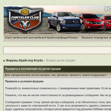
Клуб любителей автомобилей Крайслер/Додж/Плимут
Правила поведения в
Форумы Крайслер Клуба
» Форма регистрации
Правила и положения по регистрации
Для продолжения регистрации, вы должны принять нижеследующее:
Правила и условия форума
Пожалуйста, внимательно ознакомьтесь с приведенными ниже правилами. Если вы 
Помните, что мы не несем ответственности за размещаемые сообщения. Мы не ру
Сообщения отражают точку зрения автора сообщения, и не обязательно точку зр
связаться с нами по электронной почте. У нас есть возможность удалять сомнит
будут удалены пользователи, которые регистрируются под разными НИКами незави