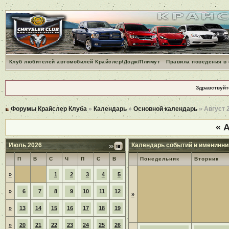
Клуб любителей автомобилей Крайслер/Додж/Плимут
Правила поведения в
Здравствуйт
Форумы Крайслер Клуба
»
Календарь
»
Основной календарь
» Август 
«
А
Июль 2026
Календарь событий и именинни
П
В
С
Ч
П
С
В
Понедельник
Вторник
»
1
2
3
4
5
»
6
7
8
9
10
11
12
»
»
13
14
15
16
17
18
19
»
20
21
22
23
24
25
26