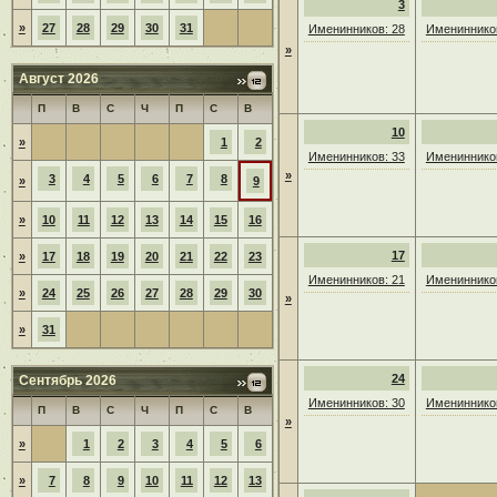
3
»
27
28
29
30
31
Именинников: 28
Именинников
»
Август 2026
П
В
С
Ч
П
С
В
10
»
1
2
Именинников: 33
Именинников
»
3
4
5
6
7
8
»
9
»
10
11
12
13
14
15
16
17
»
17
18
19
20
21
22
23
Именинников: 21
Именинников
»
24
25
26
27
28
29
30
»
»
31
24
Сентябрь 2026
Именинников: 30
Именинников
П
В
С
Ч
П
С
В
»
»
1
2
3
4
5
6
»
7
8
9
10
11
12
13