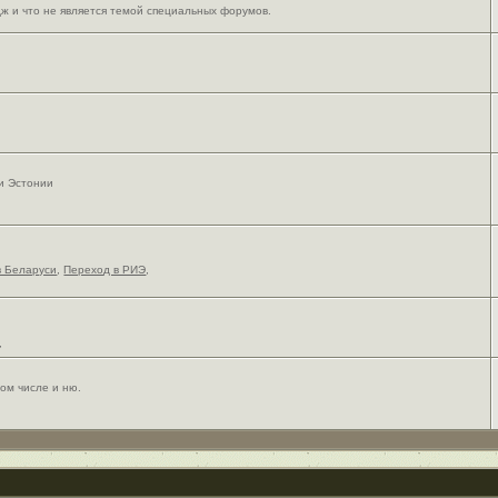
ж и что не является темой специальных форумов.
 и Эстонии
в Беларуси
,
Переход в РИЭ
,
,
ом числе и ню.