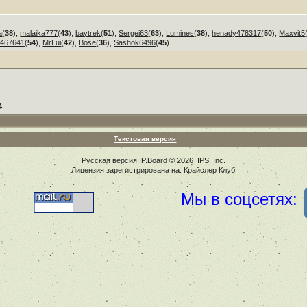
a
(
38
),
malaika777
(
43
),
baytrek
(
51
),
Sergei63
(
63
),
Lumines
(
38
),
henady478317
(
50
),
Maxvit5
3467641
(
54
),
MrLui
(
42
),
Bose
(
36
),
Sashok6496
(
45
)
4
Текстовая версия
Русская версия
IP.Board
© 2026
IPS, Inc
.
Лицензия зарегистрирована на: Крайслер Клуб
Мы в соцсетях: