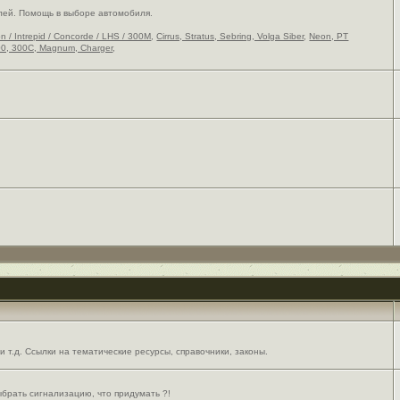
лей. Помощь в выборе автомобиля.
on / Intrepid / Concorde / LHS / 300M
,
Cirrus, Stratus, Sebring, Volga Siber
,
Neon, PT
0, 300C, Magnum, Charger
,
 т.д. Ссылки на тематические ресурсы, справочники, законы.
выбрать сигнализацию, что придумать ?!