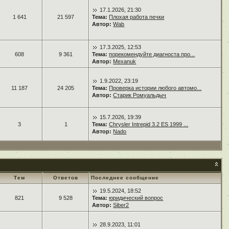
17.1.2026, 21:30
1 641
21 597
Тема:
Плохая работа печки
Автор:
Wab
17.3.2025, 12:53
608
9 361
Тема:
порекомендуйте диагноста про...
Автор:
Mexanuk
1.9.2022, 23:19
11 187
24 205
Тема:
Проверка истории любого автомо...
Автор:
Старик Ромуальдыч
15.7.2026, 19:39
3
1
Тема:
Chrysler Intrepid 3.2 ES 1999 ...
Автор:
Nado
Тем
Ответов
Последнее сообщение
19.5.2024, 18:52
821
9 528
Тема:
юридический вопрос
Автор:
Siber2
28.9.2023, 11:01