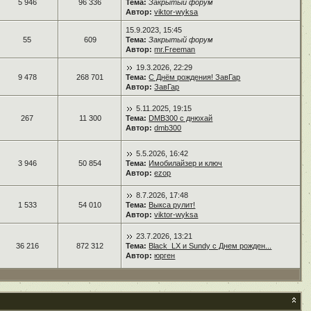
5 946
96 336
Тема:
Закрытый форум
Автор:
viktor-wyksa
15.9.2023, 15:45
55
609
Тема:
Закрытый форум
Автор:
mr.Freeman
19.3.2026, 22:29
9 478
268 701
Тема:
С Днём рождения! ЗавГар
Автор:
ЗавГар
5.11.2025, 19:15
267
11 300
Тема:
DMB300 с днюхай
Автор:
dmb300
5.5.2026, 16:42
3 946
50 854
Тема:
Имобилайзер и ключ
Автор:
ezop
8.7.2026, 17:48
1 533
54 010
Тема:
Выкса рулит!
Автор:
viktor-wyksa
23.7.2026, 13:21
36 216
872 312
Тема:
Black_LX и Sundy с Днем рожден...
Автор:
юрген