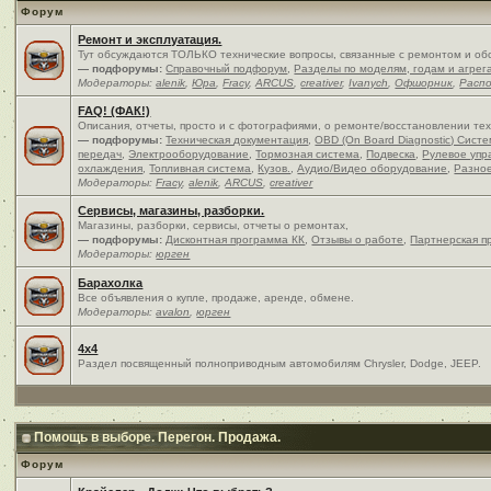
Форум
Ремонт и эксплуатация.
Тут обсуждаются ТОЛЬКО технические вопросы, связанные с ремонтом и об
— подфорумы:
Справочный подфорум
,
Разделы по моделям, годам и агрег
Модераторы:
alenik
,
Юра
,
Fracy
,
ARCUS
,
creativer
,
Ivanych
,
Офшорник
,
Расп
FAQ! (ФАК!)
Описания, отчеты, просто и c фотографиями, о ремонте/восстановлении те
— подфорумы:
Техническая документация
,
OBD (On Board Diagnostic) Сист
передач
,
Электрооборудование
,
Тормозная система
,
Подвеска
,
Рулевое упр
охлаждения
,
Топливная система
,
Кузов.
,
Аудио/Видео оборудование
,
Разно
Модераторы:
Fracy
,
alenik
,
ARCUS
,
creativer
Сервисы, магазины, разборки.
Магазины, разборки, сервисы, отчеты о ремонтах,
— подфорумы:
Дисконтная программа КК
,
Отзывы о работе
,
Партнерская п
Модераторы:
юрген
Барахолка
Все объявления о купле, продаже, аренде, обмене.
Модераторы:
avalon
,
юрген
4x4
Раздел посвященный полноприводным автомобилям Chrysler, Dodge, JEEP.
Помощь в выборе. Перегон. Продажа.
Форум