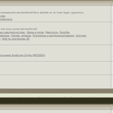
служиванием автомобилей.Весь флейм не по теме будет удаляться.
атам
,
орядитель
х или иных узлов автомобилей.
ема самодиагностики.
,
Шины и диски
,
Двигатель
,
Коробка
авление
,
Оптика, зеркала
,
Отопление и кондиционирование
,
Система
е
,
ФАК по платформе JR
,
рограмма Крайслер Клуба (МОСКВА)
,