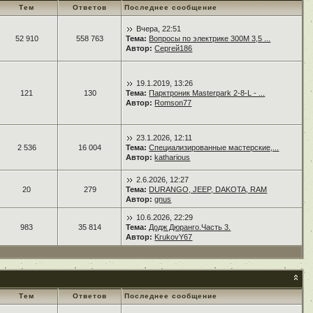
Тем
Ответов
Последнее сообщение
Вчера, 22:51
52 910
558 763
Тема:
Вопросы по электрике 300М 3,5 ...
Автор:
Сергей186
19.1.2019, 13:26
121
130
Тема:
Парктроник Masterpark 2-8-L - ...
Автор:
Romson77
23.1.2026, 12:11
2 536
16 004
Тема:
Специализированные мастерские,...
Автор:
katharious
2.6.2026, 12:27
20
279
Тема:
DURANGO, JEEP, DAKOTA, RAM
Автор:
gnus
10.6.2026, 22:29
983
35 814
Тема:
Додж Дюранго.Часть 3.
Автор:
KrukovY67
Тем
Ответов
Последнее сообщение