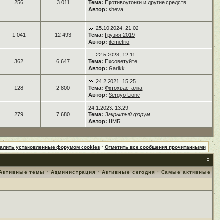
256
3 011
Тема:
Противоугонки и другие средств...
Автор:
sheva
25.10.2024, 21:02
1 041
12 493
Тема:
Грузия 2019
Автор:
demetrio
22.5.2023, 12:11
362
6 647
Тема:
Посоветуйте
Автор:
Garikk
24.2.2021, 15:25
128
2 800
Тема:
Фотохвасталка
Автор:
Sergyo Lione
24.1.2023, 13:29
279
7 680
Тема:
Закрытый форум
Автор:
НМБ
далить установленные форумом cookies
·
Отметить все сообщения прочитанными
Активные темы
·
Администрация
·
Активные сегодня
·
Самые активные