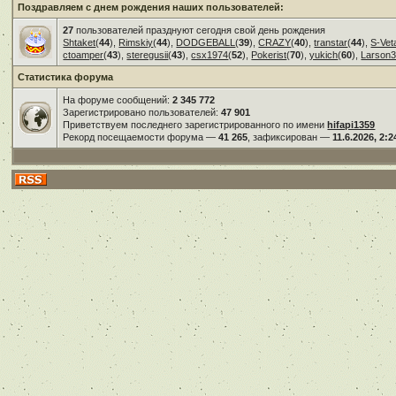
Поздравляем с днем рождения наших пользователей:
27
пользователей празднуют сегодня свой день рождения
Shtaket
(
44
),
Rimskiy
(
44
),
DODGEBALL
(
39
),
CRAZY
(
40
),
transtar
(
44
),
S-Vet
ctoamper
(
43
),
steregusii
(
43
),
csx1974
(
52
),
Pokerist
(
70
),
yukich
(
60
),
Larson
Статистика форума
На форуме сообщений:
2 345 772
Зарегистрировано пользователей:
47 901
Приветствуем последнего зарегистрированного по имени
hifapi1359
Рекорд посещаемости форума —
41 265
, зафиксирован —
11.6.2026, 2:2