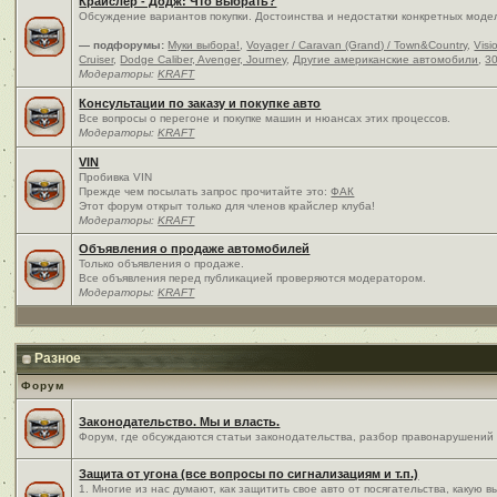
Крайслер - Додж: Что выбрать?
Обсуждение вариантов покупки. Достоинства и недостатки конкретных моде
— подфорумы:
Муки выбора!
,
Voyager / Caravan (Grand) / Town&Country
,
Visi
Cruiser
,
Dodge Caliber, Avenger, Journey
,
Другие американские автомобили
,
30
Модераторы:
KRAFT
Консультации по заказу и покупке авто
Все вопросы о перегоне и покупке машин и нюансах этих процессов.
Модераторы:
KRAFT
VIN
Пробивка VIN
Прежде чем посылать запрос прочитайте это:
ФАК
Этот форум открыт только для членов крайслер клуба!
Модераторы:
KRAFT
Объявления о продаже автомобилей
Только объявления о продаже.
Все объявления перед публикацией проверяются модератором.
Модераторы:
KRAFT
Разное
Форум
Законодательство. Мы и власть.
Форум, где обсуждаются статьи законодательства, разбор правонарушений и
Защита от угона (все вопросы по сигнализациям и т.п.)
1. Многие из нас думают, как защитить свое авто от посягательства, какую 