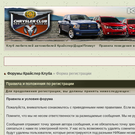
Клуб любителей автомобилей Крайслер/Додж/Плимут
Правила поведения в
Форумы Крайслер Клуба
» Форма регистрации
Правила и положения по регистрации
Для продолжения регистрации, вы должны принять нижеследующее:
Правила и условия форума
Пожалуйста, внимательно ознакомьтесь с приведенными ниже правилами. Если вы 
Помните, что мы не несем ответственности за размещаемые сообщения. Мы не ру
Сообщения отражают точку зрения автора сообщения, и не обязательно точку зр
связаться с нами по электронной почте. У нас есть возможность удалять сомнит
будут удалены пользователи, которые регистрируются под разными НИКами незави