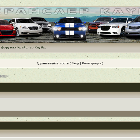
 форумах Крайслер Клуба.
Здравствуйте, гость
(
Вход
|
Регистрация
)
мощи