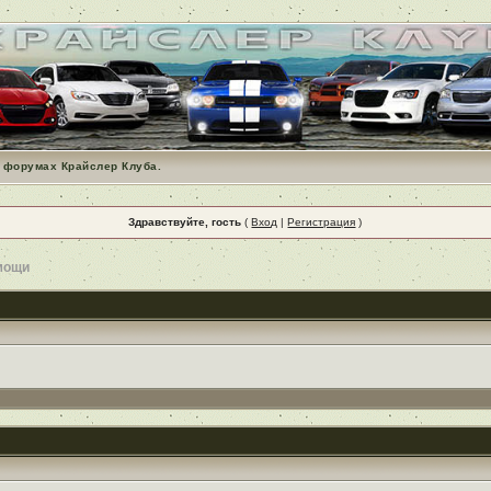
 форумах Крайслер Клуба.
Здравствуйте, гость
(
Вход
|
Регистрация
)
мощи