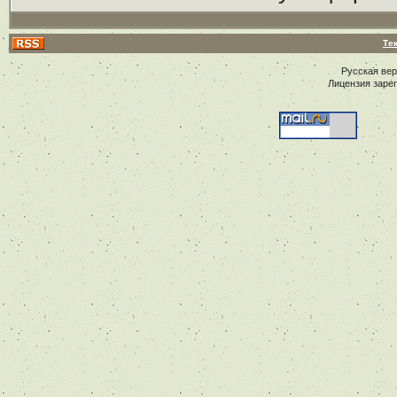
Те
Русская ве
Лицензия заре