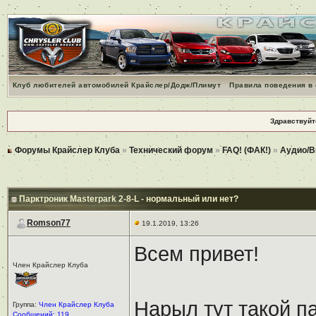
Клуб любителей автомобилей Крайслер/Додж/Плимут
Правила поведения в
Здравствуйт
Форумы Крайслер Клуба
»
Технический форум
»
FAQ! (ФАК!)
»
Аудио/В
Парктроник Masterpark 2-8-L - нормальный или нет?
Romson77
19.1.2019, 13:26
Всем привет!
Член Крайслер Клуба
Нарыл тут такой п
Группа:
Член Крайслер Клуба
Сообщений: 119