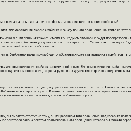
у», находящаяся в каждом разделе форума и на странице тем, предназначена для со
оды, предназначены для различного форматирования текстов ваших сообщений.
ками. Для добавления любого смайлика к тексту вашего сообщения, нажмите на этот см
 При отключении опции «Включить смайлы?», коды смайликов не будут преобразованы 
кошке опции «Включить уведомление на e-mail при ответах?», на ваш e-mail адрес бу
ние на e-mail о новых сообщениях».
 темы. Выбранная вами иконка будет отображаться слева от названия вашей темы, в сп
ку для присоединения файла к вашему сообщению. Для присоединения файла, нажмите
ено под текстом сообщения, а при загрузке всех других типов файлов, под текстом в
видите ссылку «Нажмите сюда для управления опросом в этой теме». Нажав на это ссы
 «Добавить еще вопрос в опрос». Количество возможных опросов в одной теме и соот
росу вы можете посмотреть внизу формы добавления опроса.
ку, вы сможете ответить в тему, с цитированием того сообщения, над которым нажали 
ьное текстовое окно, с текстом процитированного сообщения, которое вы можете отре