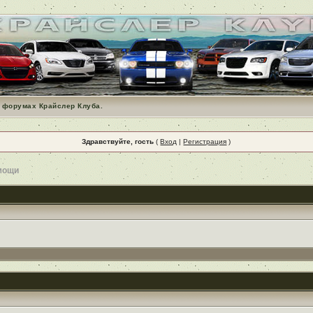
 форумах Крайслер Клуба.
Здравствуйте, гость
(
Вход
|
Регистрация
)
мощи