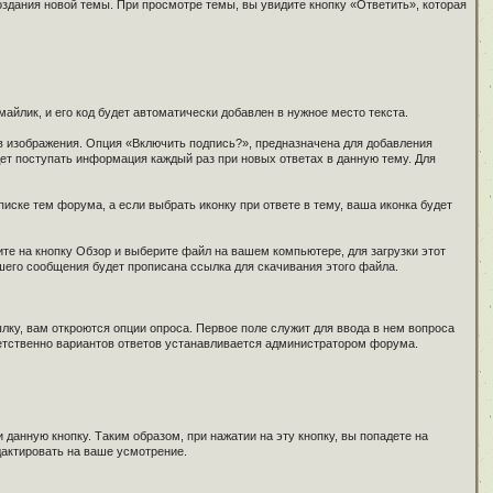
здания новой темы. При просмотре темы, вы увидите кнопку «Ответить», которая
айлик, и его код будет автоматически добавлен в нужное место текста.
в изображения. Опция «Включить подпись?», предназначена для добавления
дет поступать информация каждый раз при новых ответах в данную тему. Для
иске тем форума, а если выбрать иконку при ответе в тему, ваша иконка будет
 на кнопку Обзор и выберите файл на вашем компьютере, для загрузки этот
ашего сообщения будет прописана ссылка для скачивания этого файла.
лку, вам откроются опции опроса. Первое поле служит для ввода в нем вопроса
ветственно вариантов ответов устанавливается администратором форума.
данную кнопку. Таким образом, при нажатии на эту кнопку, вы попадете на
дактировать на ваше усмотрение.