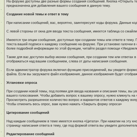
На форуме доступны две разные формы создания сообщений. Кнопка «Открыть тем
предназначена для добавления вашего сообщения в данную тему.
Создание новой темы и ответ в тему
При написании сообщений, вас, вероятно, заинтересуют коды форума. Данные к
С левой стороны от окна для ввода текста сообщения, имеется таблица со смайли
Имеются три опции сообщения, доступные при создании темы или ответе в тему.
текста вашей подписи к каждому сообщению на форуме. При установке галочки в о
более подробной информации по этой функции, читайте раздел помощи «Уведомле
Также для вас доступен выбор иконки сообщения, при создании тем или ответах в
отображаться над вашим сообщением, слева от даты написания сообщения.
Если администратор форума включил функцию присоединений, вы увидите формоч
файла. Если вы загружаете файл изображения, данное изображения будет отображ
Установки опроса
При создании новой темы, под полями для ввода названия и описания темы, вы у
вашего голосования. Чтобы добавить вопрос к вашему опросу, нужно кликнуть на
Просмотреть разрешенное количество вопрос и вариантов ответов к каждому воп
Чтобы отменить весь опрос, вам нужно нажать «Закрыть форму опроса»
Цитирование сообщений
Над каждым сообщением в теме имеется кнопка «Цитата». При нажатии на эту кноп
страницу написания ответа в тему, где под формой ответа вы увидите дополнител
Редактирование сообщений