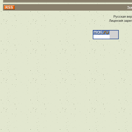
Те
Русская ве
Лицензия заре