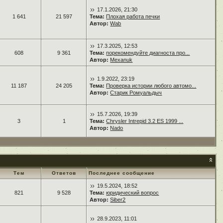
17.1.2026, 21:30
1 641
21 597
Тема:
Плохая работа печки
Автор:
Wab
17.3.2025, 12:53
608
9 361
Тема:
порекомендуйте диагноста про...
Автор:
Mexanuk
1.9.2022, 23:19
11 187
24 205
Тема:
Проверка истории любого автомо...
Автор:
Старик Ромуальдыч
15.7.2026, 19:39
3
1
Тема:
Chrysler Intrepid 3.2 ES 1999 ...
Автор:
Nado
Тем
Ответов
Последнее сообщение
19.5.2024, 18:52
821
9 528
Тема:
юридический вопрос
Автор:
Siber2
28.9.2023, 11:01