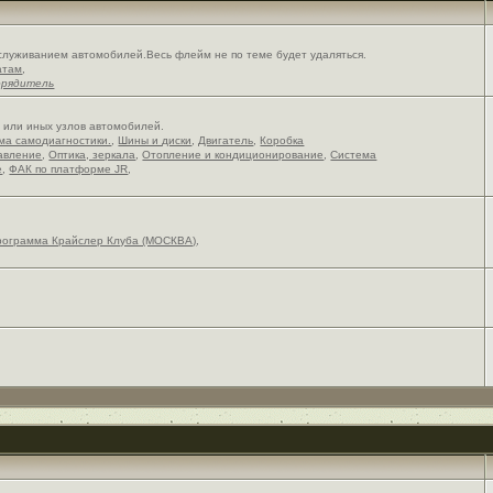
служиванием автомобилей.Весь флейм не по теме будет удаляться.
атам
,
орядитель
х или иных узлов автомобилей.
ема самодиагностики.
,
Шины и диски
,
Двигатель
,
Коробка
авление
,
Оптика, зеркала
,
Отопление и кондиционирование
,
Система
е
,
ФАК по платформе JR
,
рограмма Крайслер Клуба (МОСКВА)
,