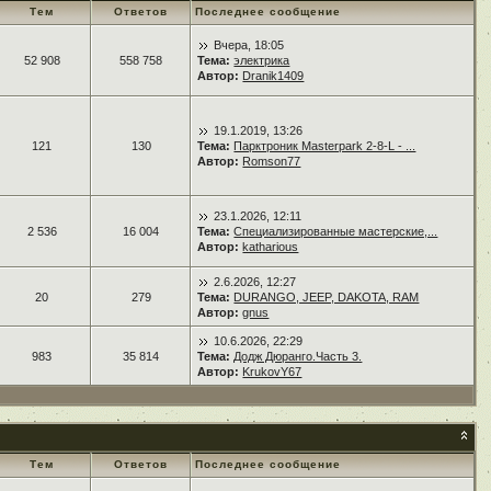
Тем
Ответов
Последнее сообщение
Вчера, 18:05
52 908
558 758
Тема:
электрика
Автор:
Dranik1409
19.1.2019, 13:26
121
130
Тема:
Парктроник Masterpark 2-8-L - ...
Автор:
Romson77
23.1.2026, 12:11
2 536
16 004
Тема:
Специализированные мастерские,...
Автор:
katharious
2.6.2026, 12:27
20
279
Тема:
DURANGO, JEEP, DAKOTA, RAM
Автор:
gnus
10.6.2026, 22:29
983
35 814
Тема:
Додж Дюранго.Часть 3.
Автор:
KrukovY67
Тем
Ответов
Последнее сообщение