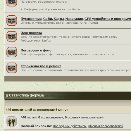
Поговорим, обменяемся опытом...
2. Информация об угнанных автомобилях.
Путешествия, СиБи, Карты, Навигация, GPS устройства и програм
Отчёты о путешествиях. Всё о навигации GPS и СиБи
Электроника
Все, что касается бытовой техники, электроники - обсуждаем здесь
Модераторы:
ЗавГар
Поговорим о фото
Всё о фотографии, фотоаппаратах, заваленных горизонтах и т.п.
Строительство и ремонт
Всё, что связано с ремонтом, строительством и околостроительными вопро
Статистика форума
446 посетителей за последние 5 минут
446
гостей,
0
пользователей,
0
скрытых пользователей
Полный список по:
последним действиям
,
именам пользователей