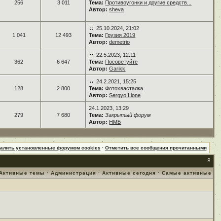
256
3 011
Тема:
Противоугонки и другие средств...
Автор:
sheva
25.10.2024, 21:02
1 041
12 493
Тема:
Грузия 2019
Автор:
demetrio
22.5.2023, 12:11
362
6 647
Тема:
Посоветуйте
Автор:
Garikk
24.2.2021, 15:25
128
2 800
Тема:
Фотохвасталка
Автор:
Sergyo Lione
24.1.2023, 13:29
279
7 680
Тема:
Закрытый форум
Автор:
НМБ
далить установленные форумом cookies
·
Отметить все сообщения прочитанными
Активные темы
·
Администрация
·
Активные сегодня
·
Самые активные