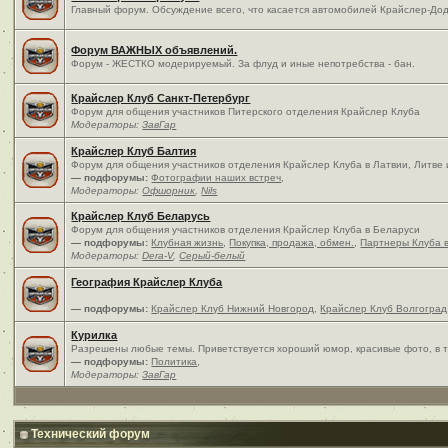
Главный форум. Обсуждение всего, что касается автомобилей Крайслер-Дод
Форум ВАЖНЫХ объявлений.
Форум - ЖЕСТКО модерируемый. За флуд и иные непотребства - бан.
Крайслер Клуб Санкт-Петербург
Форум для общения участников Питерского отделения Крайслер Клуба
Модераторы:
ЗавГар
Крайслер Клуб Балтия
Форум для общения участников отделения Крайслер Клуба в Латвии, Литве
— подфорумы:
Фотографии наших встреч
,
Модераторы:
Офшорник
,
Nils
Крайслер Клуб Беларусь
Форум для общения участников отделения Крайслер Клуба в Беларуси
— подфорумы:
Клубная жизнь
,
Покупка, продажа, обмен.
,
Партнеры Клуба 
Модераторы:
Dera-V
,
Серый-белый
География Крайслер Клуба
— подфорумы:
Крайслер Клуб Нижний Новгород
,
Крайслер Клуб Волгоград
Курилка
Разрешены любые темы. Приветствуется хороший юмор, красивые фото, в т
— подфорумы:
Политика
,
Модераторы:
ЗавГар
Технический форум