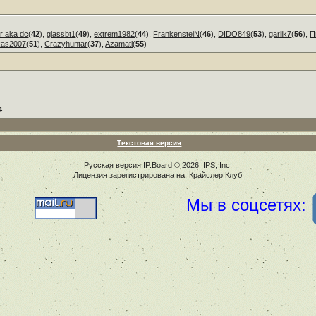
r aka dc
(
42
),
glassbt1
(
49
),
extrem1982
(
44
),
FrankensteiN
(
46
),
DIDO849
(
53
),
garlik7
(
56
),
П
kas2007
(
51
),
Crazyhuntar
(
37
),
Azamatl
(
55
)
4
Текстовая версия
Русская версия
IP.Board
© 2026
IPS, Inc
.
Лицензия зарегистрирована на: Крайслер Клуб
Мы в соцсетях: