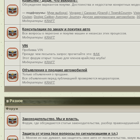
Крайслер - Додж: Что выбрать?
Обсуждение вариантов покупки. Достоинства и недостатки конкретных моде
— подфорумы:
Муки выбора!
,
Voyager / Caravan (Grand) / Town&Country
,
Visi
Cruiser
,
Dodge Caliber, Avenger, Journey
,
Другие американские автомобили
,
30
Модераторы:
KRAFT
Консультации по заказу и покупке авто
Все вопросы о перегоне и покупке машин и нюансах этих процессов.
Модераторы:
KRAFT
VIN
Пробивка VIN
Прежде чем посылать запрос прочитайте это:
ФАК
Этот форум открыт только для членов крайслер клуба!
Модераторы:
KRAFT
Объявления о продаже автомобилей
Только объявления о продаже.
Все объявления перед публикацией проверяются модератором.
Модераторы:
KRAFT
Разное
Форум
Законодательство. Мы и власть.
Форум, где обсуждаются статьи законодательства, разбор правонарушений и
Защита от угона (все вопросы по сигнализациям и т.п.)
1. Многие из нас думают, как защитить свое авто от посягательства, какую 