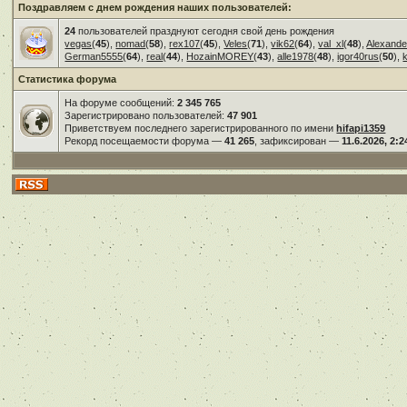
Поздравляем с днем рождения наших пользователей:
24
пользователей празднуют сегодня свой день рождения
vegas
(
45
),
nomad
(
58
),
rex107
(
45
),
Veles
(
71
),
vik62
(
64
),
val_xl
(
48
),
Alexande
German5555
(
64
),
real
(
44
),
HozainMOREY
(
43
),
alle1978
(
48
),
igor40rus
(
50
),
Статистика форума
На форуме сообщений:
2 345 765
Зарегистрировано пользователей:
47 901
Приветствуем последнего зарегистрированного по имени
hifapi1359
Рекорд посещаемости форума —
41 265
, зафиксирован —
11.6.2026, 2:2