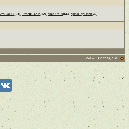
итонКёниг
(
64
),
krotoff116rus
(
42
),
dima77400
(
56
),
spider_goulash
(
36
),
Сейчас: 7.8.2026, 6:30