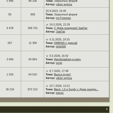
5 946
96 336
Тема:
Закрытый форум
Автор:
viktor-wyksa
15.9.2023, 15:45
55
609
Тема:
Закрытый форум
Автор:
mr.Freeman
19.3.2026, 22:29
9 478
268 701
Тема:
С Днём рождения! ЗавГар
Автор:
ЗавГар
5.11.2025, 19:15
267
11 300
Тема:
DMB300 с днюхай
Автор:
dmb300
5.5.2026, 16:42
3 946
50 854
Тема:
Имобилайзер и ключ
Автор:
ezop
8.7.2026, 17:48
1 533
54 010
Тема:
Выкса рулит!
Автор:
viktor-wyksa
23.7.2026, 13:21
36 216
872 312
Тема:
Black_LX и Sundy с Днем рожден...
Автор:
юрген