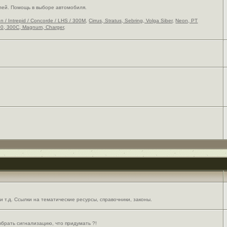
лей. Помощь в выборе автомобиля.
on / Intrepid / Concorde / LHS / 300M
,
Cirrus, Stratus, Sebring, Volga Siber
,
Neon, PT
0, 300C, Magnum, Charger
,
 т.д. Ссылки на тематические ресурсы, справочники, законы.
выбрать сигнализацию, что придумать ?!