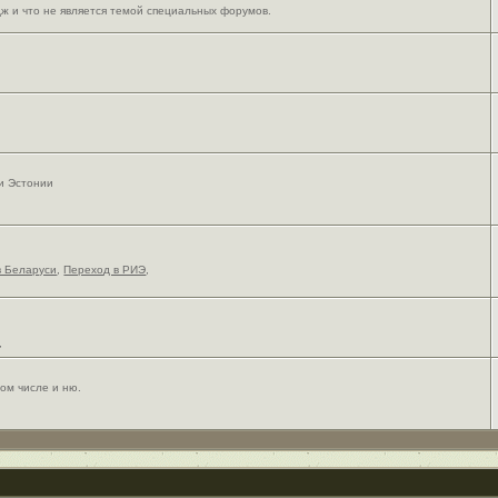
ж и что не является темой специальных форумов.
 и Эстонии
в Беларуси
,
Переход в РИЭ
,
,
ом числе и ню.