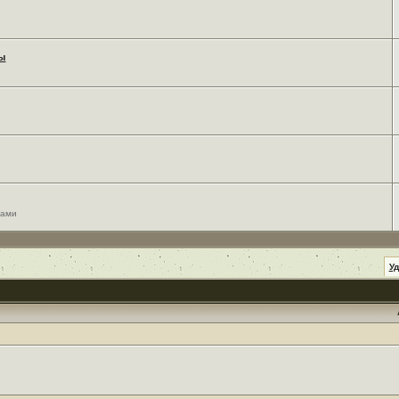
мы
сами
У