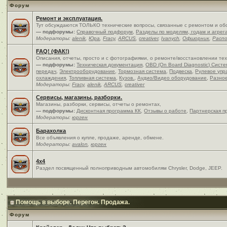
Форум
Ремонт и эксплуатация.
Тут обсуждаются ТОЛЬКО технические вопросы, связанные с ремонтом и об
— подфорумы:
Справочный подфорум
,
Разделы по моделям, годам и агрег
Модераторы:
alenik
,
Юра
,
Fracy
,
ARCUS
,
creativer
,
Ivanych
,
Офшорник
,
Расп
FAQ! (ФАК!)
Описания, отчеты, просто и c фотографиями, о ремонте/восстановлении те
— подфорумы:
Техническая документация
,
OBD (On Board Diagnostic) Сист
передач
,
Электрооборудование
,
Тормозная система
,
Подвеска
,
Рулевое упр
охлаждения
,
Топливная система
,
Кузов.
,
Аудио/Видео оборудование
,
Разно
Модераторы:
Fracy
,
alenik
,
ARCUS
,
creativer
Сервисы, магазины, разборки.
Магазины, разборки, сервисы, отчеты о ремонтах,
— подфорумы:
Дисконтная программа КК
,
Отзывы о работе
,
Партнерская п
Модераторы:
юрген
Барахолка
Все объявления о купле, продаже, аренде, обмене.
Модераторы:
avalon
,
юрген
4x4
Раздел посвященный полноприводным автомобилям Chrysler, Dodge, JEEP.
Помощь в выборе. Перегон. Продажа.
Форум