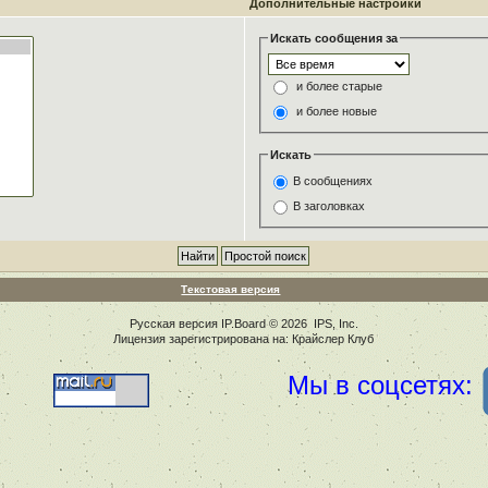
Дополнительные настройки
Искать сообщения за
и более старые
и более новые
Искать
В сообщениях
В заголовках
Текстовая версия
Русская версия
IP.Board
© 2026
IPS, Inc
.
Лицензия зарегистрирована на: Крайслер Клуб
Мы в соцсетях: