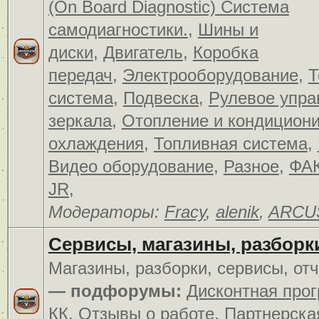
(On Board Diagnostic) Система
самодиагностики.
,
Шины и
диски
,
Двигатель
,
Коробка
передач
,
Электрооборудование
,
Т
система
,
Подвеска
,
Рулевое упра
зеркала
,
Отопление и кондицион
охлаждения
,
Топливная система
,
Видео оборудование
,
Разное
,
ФАК
JR
,
Модераторы:
Fracy
,
alenik
,
ARCU
Сервисы, магазины, разборк
Магазины, разборки, сервисы, от
— подфорумы:
Дисконтная про
КК
,
Отзывы о работе
,
Партнерска