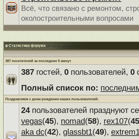
Всё, что связано с ремонтом, ст
околостроительными вопросами
Статистика форума
387 посетителей за последние 5 минут
387
гостей,
0
пользователей,
0
с
Полный список по:
последни
Поздравляем с днем рождения наших пользователей:
24
пользователей празднуют се
vegas
(
45
),
nomad
(
58
),
rex107
(
4
aka dc
(
42
),
glassbt1
(
49
),
extrem