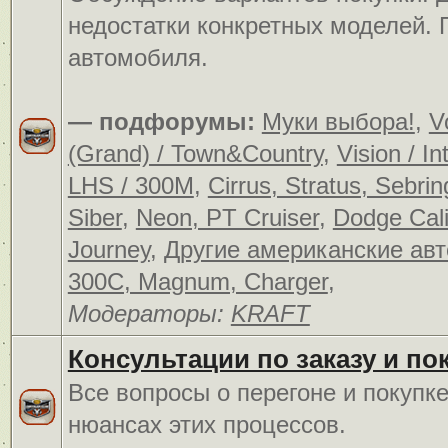
недостатки конкретных моделей.
автомобиля.
— подфорумы:
Муки выбора!
,
V
(Grand) / Town&Country
,
Vision / In
LHS / 300M
,
Cirrus, Stratus, Sebrin
Siber
,
Neon, PT Cruiser
,
Dodge Cali
Journey
,
Другие американские ав
300C, Magnum, Charger
,
Модераторы:
KRAFT
Консультации по заказу и по
Все вопросы о перегоне и покупк
нюансах этих процессов.