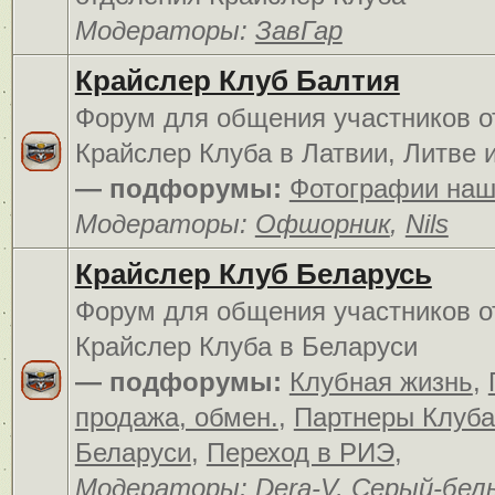
Модераторы:
ЗавГар
Крайслер Клуб Балтия
Форум для общения участников о
Крайслер Клуба в Латвии, Литве 
— подфорумы:
Фотографии наш
Модераторы:
Офшорник
,
Nils
Крайслер Клуб Беларусь
Форум для общения участников о
Крайслер Клуба в Беларуси
— подфорумы:
Клубная жизнь
,
продажа, обмен.
,
Партнеры Клуба
Беларуси
,
Переход в РИЭ
,
Модераторы:
Dera-V
,
Серый-бел