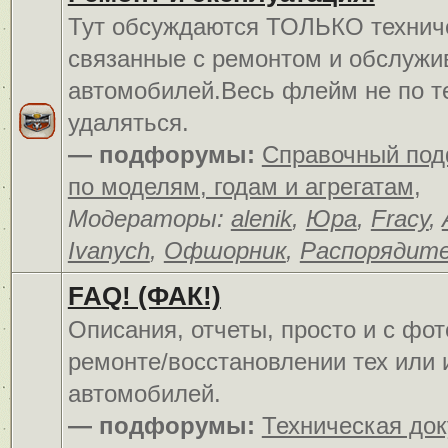
Тут обсуждаются ТОЛЬКО технич
связанные с ремонтом и обслуж
автомобилей.Весь флейм не по т
удаляться.
— подфорумы:
Справочный по
по моделям, годам и агрегатам
,
Модераторы:
alenik
,
Юра
,
Fracy
,
Ivanych
,
Офшорник
,
Распорядит
FAQ! (ФАК!)
Описания, отчеты, просто и c фо
ремонте/восстановлении тех или 
автомобилей.
— подфорумы:
Техническая до