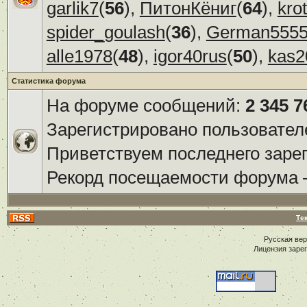
garlik7
(
56
),
ПитонКёниг
(
64
),
kro
spider_goulash
(
36
),
German555
alle1978
(
48
),
igor40rus
(
50
),
kas2
Статистика форума
На форуме сообщений:
2 345 7
Зарегистрировано пользовател
Приветствуем последнего заре
Рекорд посещаемости форума
Те
Русская ве
Лицензия заре