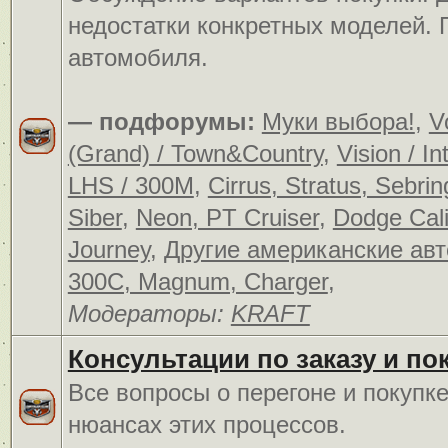
недостатки конкретных моделей.
автомобиля.
— подфорумы:
Муки выбора!
,
V
(Grand) / Town&Country
,
Vision / In
LHS / 300M
,
Cirrus, Stratus, Sebrin
Siber
,
Neon, PT Cruiser
,
Dodge Cali
Journey
,
Другие американские ав
300C, Magnum, Charger
,
Модераторы:
KRAFT
Консультации по заказу и по
Все вопросы о перегоне и покупк
нюансах этих процессов.