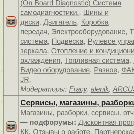
(On Board Diagnostic) Система
самодиагностики.
,
Шины и
диски
,
Двигатель
,
Коробка
передач
,
Электрооборудование
,
Т
система
,
Подвеска
,
Рулевое упра
зеркала
,
Отопление и кондицион
охлаждения
,
Топливная система
,
Видео оборудование
,
Разное
,
ФАК
JR
,
Модераторы:
Fracy
,
alenik
,
ARCU
Сервисы, магазины, разборк
Магазины, разборки, сервисы, от
— подфорумы:
Дисконтная про
КК
,
Отзывы о работе
,
Партнерска