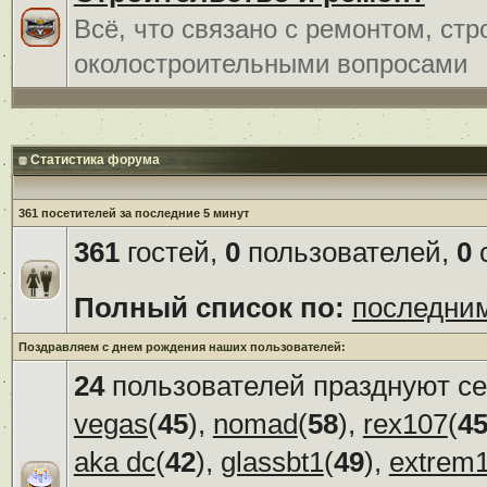
Всё, что связано с ремонтом, ст
околостроительными вопросами
Статистика форума
361 посетителей за последние 5 минут
361
гостей,
0
пользователей,
0
с
Полный список по:
последни
Поздравляем с днем рождения наших пользователей:
24
пользователей празднуют се
vegas
(
45
),
nomad
(
58
),
rex107
(
4
aka dc
(
42
),
glassbt1
(
49
),
extrem