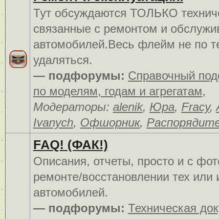
Тут обсуждаются ТОЛЬКО технич
связанные с ремонтом и обслуж
автомобилей.Весь флейм не по т
удаляться.
— подфорумы:
Справочный по
по моделям, годам и агрегатам
,
Модераторы:
alenik
,
Юра
,
Fracy
,
Ivanych
,
Офшорник
,
Распорядит
FAQ! (ФАК!)
Описания, отчеты, просто и c фо
ремонте/восстановлении тех или 
автомобилей.
— подфорумы:
Техническая до