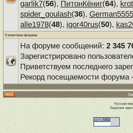
garlik7
(
56
),
ПитонКёниг
(
64
),
kro
spider_goulash
(
36
),
German555
alle1978
(
48
),
igor40rus
(
50
),
kas2
Статистика форума
На форуме сообщений:
2 345 7
Зарегистрировано пользовател
Приветствуем последнего заре
Рекорд посещаемости форума
Те
Русская ве
Лицензия заре