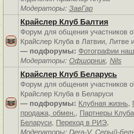
Модераторы:
ЗавГар
Крайслер Клуб Балтия
Форум для общения участников о
Крайслер Клуба в Латвии, Литве 
— подфорумы:
Фотографии наш
Модераторы:
Офшорник
,
Nils
Крайслер Клуб Беларусь
Форум для общения участников о
Крайслер Клуба в Беларуси
— подфорумы:
Клубная жизнь
,
продажа, обмен.
,
Партнеры Клуба
Беларуси
,
Переход в РИЭ
,
Модераторы:
Dera-V
,
Серый-бел