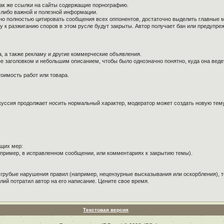
так же ссылки на сайты содержащие порнографию.
й-либо важной и полезной информации.
ужно полностью цитировать сообщения всех оппонентов, достаточно выделить главные 
к разжиганию споров в этом русле будут закрыты. Автор получает бан или предупре
, а также рекламу и другие коммерческие объявления.
е заголовком и небольшим описанием, чтобы было однозначно понятно, куда она веде
оимость работ или товара.
куссия продолжает носить нормальный характер, модератор может создать новую тему 
щих мер:
пример, в исправленном сообщении, или комментариях к закрытию темы).
 грубые нарушения правил (например, нецензурные высказывания или оскорбления), т
лий потратил автор на его написание. Цените свое время.
Текстовая версия