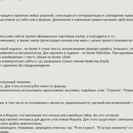
страции в принятии любых решений, относящихся к интерпретации и соблюдению прав
частников на сайте или в форуме. Дополнения и изменения правил начинают действов
са web-сайтов (кроме официальных партнёров клуба), e-mail адреса и т.п.
 именами), и захват ников (регистрация логинов или имен с целью препятствования и
овой подписи - не более 4 строк текста, использование размера шрифта, большего, ч
обавляется автоматически. Для картинки в подписи - не более 500x60px. При одноврем
 (изображение + текст): объем не более 120кб
а коммерческие сайты и т.д.) разрешена только членам Крайслер Клуба
ат удалению без предупреждения.
тствующей тематики.
ь. Для этого используйте поиск по форуму.
нежелательно) использовать односложные заголовки, подобные этим: "Спасите", "Помо
ка, в том числе по отношению к личности, национальности, расовой или религиозной,
я в Форуме, составляющих его личную или семейную тайну, без его согласия.
редставляют интереса для других участников Форума. Для этого существует электронн
слита крайне нежелательно.
апрещено. Например, запрещено отвечать так: "Я не в курсе", "Я лучше промолчу" и т.
ением.