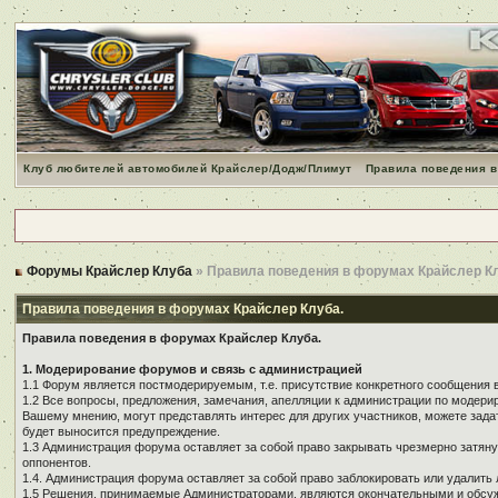
Клуб любителей автомобилей Крайслер/Додж/Плимут
Правила поведения в
Форумы Крайслер Клуба
» Правила поведения в форумах Крайслер К
Правила поведения в форумах Крайслер Клуба.
Правила поведения в форумах Крайслер Клуба.
1. Модерирование форумов и связь с администрацией
1.1 Форум является постмодерируемым, т.е. присутствие конкретного сообщения 
1.2 Все вопросы, предложения, замечания, апелляции к администрации по модер
Вашему мнению, могут представлять интерес для других участников, можете зада
будет выносится предупреждение.
1.3 Администрация форума оставляет за собой право закрывать чрезмерно затянут
оппонентов.
1.4. Администрация форума оставляет за собой право заблокировать или удалить 
1.5 Решения, принимаемые Администраторами, являются окончательными и обсуж