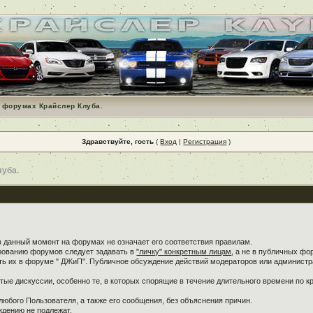
 форумах Крайслер Клуба.
Здравствуйте, гость
(
Вход
|
Регистрация
)
луба.
в данный момент на форумах не означает его соответствия правилам.
ированию форумов следует задавать в
"личку" конкретным лицам
, а не в публичных фо
ть их в форуме " ДЖиП". Публичное обсуждение действий модераторов или администра
ые дискуссии, особенно те, в которых спорящие в течение длительного времени по кр
любого Пользователя, а также его сообщения, без объяснения причин.
дению не подлежат.