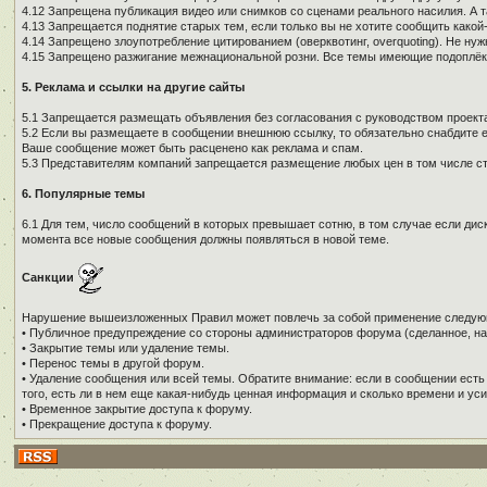
4.12 Запрещена публикация видео или снимков со сценами реального насилия. А 
4.13 Запрещается поднятие старых тем, если только вы не хотите сообщить како
4.14 Запрещено злоупотребление цитированием (оверквотинг, overquoting). Не н
4.15 Запрещено разжигание межнациональной розни. Все темы имеющие подоплёку 
5. Реклама и ссылки на другие сайты
5.1 Запрещается размещать объявления без согласования с руководством проекта
5.2 Если вы размещаете в сообщении внешнюю ссылку, то обязательно снабдите е
Ваше сообщение может быть расценено как реклама и спам.
5.3 Представителям компаний запрещается размещение любых цен в том числе ст
6. Популярные темы
6.1 Для тем, число сообщений в которых превышает сотню, в том случае если дис
момента все новые сообщения должны появляться в новой теме.
Санкции
Нарушение вышеизложенных Правил может повлечь за собой применение следую
• Публичное предупреждение со стороны администраторов форума (сделанное, на
• Закрытие темы или удаление темы.
• Перенос темы в другой форум.
• Удаление сообщения или всей темы. Обратите внимание: если в сообщении есть
того, есть ли в нем еще какая-нибудь ценная информация и сколько времени и уси
• Временное закрытие доступа к форуму.
• Прекращение доступа к форуму.