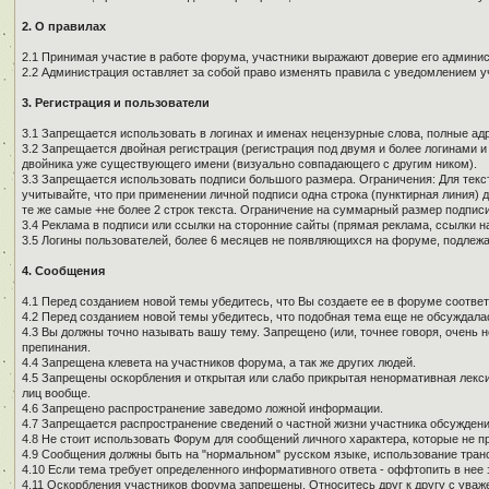
2. О правилах
2.1 Принимая участие в работе форума, участники выражают доверие его админи
2.2 Администрация оставляет за собой право изменять правила с уведомлением у
3. Регистрация и пользователи
3.1 Запрещается использовать в логинах и именах нецензурные слова, полные адре
3.2 Запрещается двойная регистрация (регистрация под двумя и более логинами и
двойника уже существующего имени (визуально совпадающего с другим ником).
3.3 Запрещается использовать подписи большого размера. Ограничения: Для текст
учитывайте, что при применении личной подписи одна строка (пунктирная линия) д
те же самые +не более 2 строк текста. Ограничение на суммарный размер подписи
3.4 Реклама в подписи или ссылки на сторонние сайты (прямая реклама, ссылки н
3.5 Логины пользователей, более 6 месяцев не появляющихся на форуме, подлеж
4. Сообщения
4.1 Перед созданием новой темы убедитесь, что Вы создаете ее в форуме соотве
4.2 Перед созданием новой темы убедитесь, что подобная тема еще не обсуждалас
4.3 Вы должны точно называть вашу тему. Запрещено (или, точнее говоря, очень 
препинания.
4.4 Запрещена клевета на участников форума, а так же других людей.
4.5 Запрещены оскорбления и открытая или слабо прикрытая ненормативная лекси
лиц вообще.
4.6 Запрещено распространение заведомо ложной информации.
4.7 Запрещается распространение сведений о частной жизни участника обсуждени
4.8 Не стоит использовать Форум для сообщений личного характера, которые не п
4.9 Сообщения должны быть на "нормальном" русском языке, использование тран
4.10 Если тема требует определенного информативного ответа - оффтопить в нее з
4.11 Оскорбления участников форума запрещены. Относитесь друг к другу с уваж