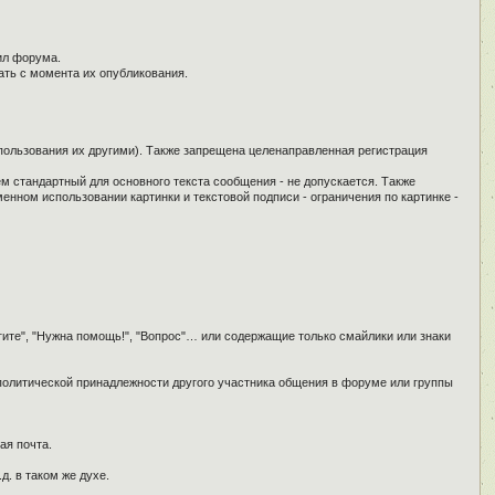
ил форума.
ать с момента их опубликования.
спользования их другими). Также запрещена целенаправленная регистрация
ем стандартный для основного текста сообщения - не допускается. Также
енном использовании картинки и текстовой подписи - ограничения по картинке -
гите", "Нужна помощь!", "Вопрос"… или содержащие только смайлики или знаки
 политической принадлежности другого участника общения в форуме или группы
ая почта.
д. в таком же духе.