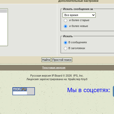
Дополнительные настройки
Искать сообщения за
и более старые
и более новые
Искать
В сообщениях
В заголовках
Текстовая версия
Русская версия
IP.Board
© 2026
IPS, Inc
.
Лицензия зарегистрирована на: Крайслер Клуб
Мы в соцсетях: