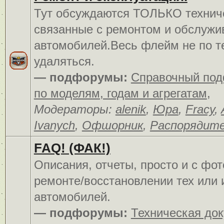
Тут обсуждаются ТОЛЬКО технич
связанные с ремонтом и обслуж
автомобилей.Весь флейм не по т
удаляться.
— подфорумы:
Справочный по
по моделям, годам и агрегатам
,
Модераторы:
alenik
,
Юра
,
Fracy
,
Ivanych
,
Офшорник
,
Распорядит
FAQ! (ФАК!)
Описания, отчеты, просто и c фо
ремонте/восстановлении тех или 
автомобилей.
— подфорумы:
Техническая до