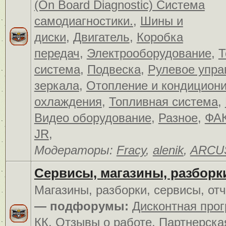
(On Board Diagnostic) Система
самодиагностики.
,
Шины и
диски
,
Двигатель
,
Коробка
передач
,
Электрооборудование
,
Т
система
,
Подвеска
,
Рулевое упра
зеркала
,
Отопление и кондицион
охлаждения
,
Топливная система
,
Видео оборудование
,
Разное
,
ФАК
JR
,
Модераторы:
Fracy
,
alenik
,
ARCU
Сервисы, магазины, разборк
Магазины, разборки, сервисы, от
— подфорумы:
Дисконтная про
КК
,
Отзывы о работе
,
Партнерска