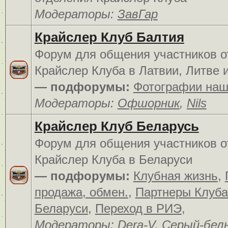
Модераторы:
ЗавГар
Крайслер Клуб Балтия
Форум для общения участников о
Крайслер Клуба в Латвии, Литве 
— подфорумы:
Фотографии наш
Модераторы:
Офшорник
,
Nils
Крайслер Клуб Беларусь
Форум для общения участников о
Крайслер Клуба в Беларуси
— подфорумы:
Клубная жизнь
,
продажа, обмен.
,
Партнеры Клуба
Беларуси
,
Переход в РИЭ
,
Модераторы:
Dera-V
,
Серый-бел