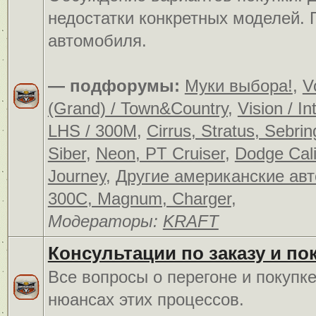
недостатки конкретных моделей.
автомобиля.
— подфорумы:
Муки выбора!
,
V
(Grand) / Town&Country
,
Vision / In
LHS / 300M
,
Cirrus, Stratus, Sebrin
Siber
,
Neon, PT Cruiser
,
Dodge Cali
Journey
,
Другие американские ав
300C, Magnum, Charger
,
Модераторы:
KRAFT
Консультации по заказу и по
Все вопросы о перегоне и покупк
нюансах этих процессов.