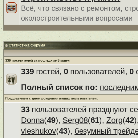
Всё, что связано с ремонтом, ст
околостроительными вопросами
Статистика форума
339 посетителей за последние 5 минут
339
гостей,
0
пользователей,
0
с
Полный список по:
последни
Поздравляем с днем рождения наших пользователей:
33
пользователей празднуют се
Donna
(
49
),
Serg08
(
61
),
Zorg
(
42
)
vleshukov
(
43
),
безумный трейд