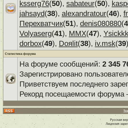
ksserg76
(
50
),
sabateur
(
50
),
kasp
jahsayd
(
38
),
alexandratour
(
46
),
f
Перехватчик
(
51
),
denis080880
(
4
Volyaserg
(
41
),
ММХ
(
47
),
Ysickk
dorbox
(
49
),
Doяlit
(
38
),
iv.msk
(
39
Статистика форума
На форуме сообщений:
2 345 7
Зарегистрировано пользовател
Приветствуем последнего заре
Рекорд посещаемости форума
Те
Русская ве
Лицензия заре