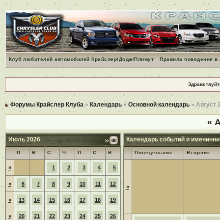
Клуб любителей автомобилей Крайслер/Додж/Плимут
Правила поведения в
Здравствуйт
Форумы Крайслер Клуба
»
Календарь
»
Основной календарь
» Август 
«
А
Июль 2026
Календарь событий и именинни
П
В
С
Ч
П
С
В
Понедельник
Вторник
»
1
2
3
4
5
»
6
7
8
9
10
11
12
»
»
13
14
15
16
17
18
19
»
20
21
22
23
24
25
26