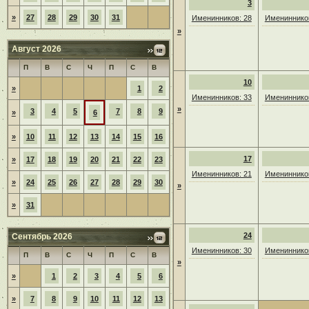
3
»
27
28
29
30
31
Именинников: 28
Именинников
»
Август 2026
П
В
С
Ч
П
С
В
10
»
1
2
Именинников: 33
Именинников
»
3
4
5
7
8
9
»
6
»
10
11
12
13
14
15
16
17
»
17
18
19
20
21
22
23
Именинников: 21
Именинников
»
24
25
26
27
28
29
30
»
»
31
24
Сентябрь 2026
Именинников: 30
Именинников
П
В
С
Ч
П
С
В
»
»
1
2
3
4
5
6
»
7
8
9
10
11
12
13