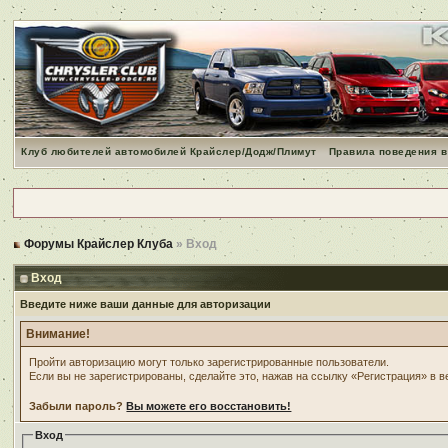
Клуб любителей автомобилей Крайслер/Додж/Плимут
Правила поведения в
Форумы Крайслер Клуба
» Вход
Вход
Введите ниже ваши данные для авторизации
Внимание!
Пройти авторизацию могут только зарегистрированные пользователи.
Если вы не зарегистрированы, сделайте это, нажав на ссылку «Регистрация» в 
Забыли пароль?
Вы можете его восстановить!
Вход