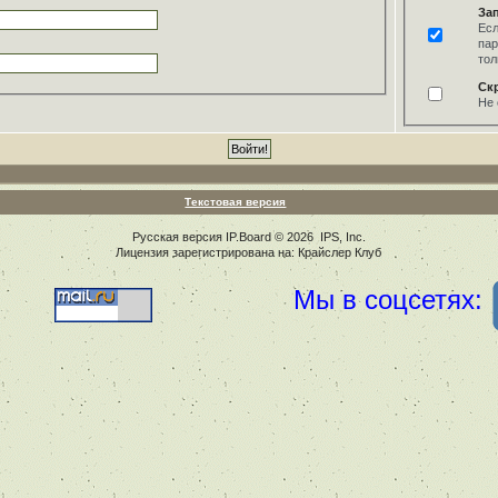
За
Есл
пар
тол
Ск
Не 
Текстовая версия
Русская версия
IP.Board
© 2026
IPS, Inc
.
Лицензия зарегистрирована на: Крайслер Клуб
Мы в соцсетях: