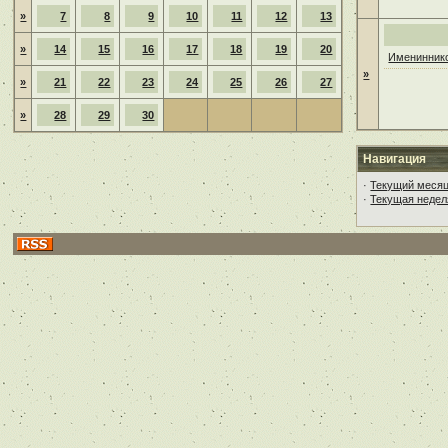
»
7
8
9
10
11
12
13
»
14
15
16
17
18
19
20
Имениннико
»
»
21
22
23
24
25
26
27
»
28
29
30
Навигация
·
Текущий меся
·
Текущая недел