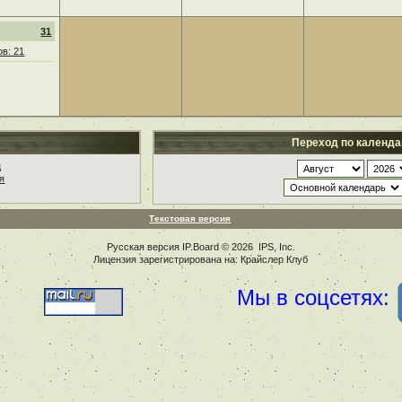
31
в: 21
Переход по календ
ц
я
Текстовая версия
Русская версия
IP.Board
© 2026
IPS, Inc
.
Лицензия зарегистрирована на: Крайслер Клуб
Мы в соцсетях: