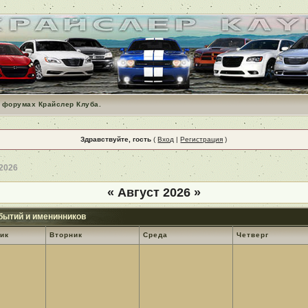
 форумах Крайслер Клуба.
Здравствуйте, гость
(
Вход
|
Регистрация
)
 2026
«
Август 2026
»
бытий и именинников
ик
Вторник
Среда
Четверг