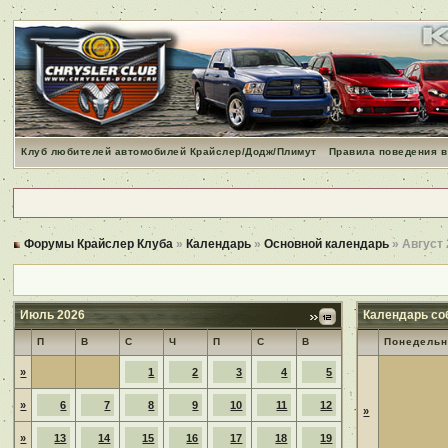
Клуб любителей автомобилей Крайслер/Додж/Плимут
Правила поведения в
Форумы Крайслер Клуба
»
Календарь
»
Основной календарь
» Август
Июль 2026
Календарь со
П
В
С
Ч
П
С
В
Понедельн
»
1
2
3
4
5
»
6
7
8
9
10
11
12
»
»
13
14
15
16
17
18
19