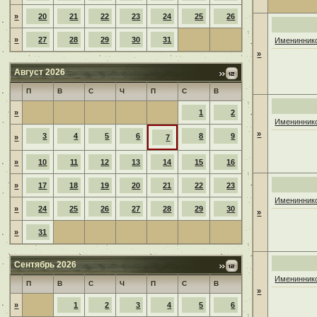
»
20
21
22
23
24
25
26
»
27
28
29
30
31
Имениннико
»
Август 2026
П
В
С
Ч
П
С
В
»
1
2
Имениннико
»
3
4
5
6
8
9
»
7
»
10
11
12
13
14
15
16
»
17
18
19
20
21
22
23
Имениннико
»
24
25
26
27
28
29
30
»
»
31
Сентябрь 2026
Имениннико
П
В
С
Ч
П
С
В
»
»
1
2
3
4
5
6