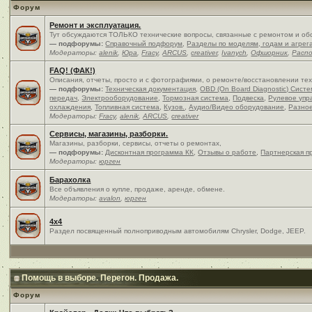
Форум
Ремонт и эксплуатация.
Тут обсуждаются ТОЛЬКО технические вопросы, связанные с ремонтом и об
— подфорумы:
Справочный подфорум
,
Разделы по моделям, годам и агрег
Модераторы:
alenik
,
Юра
,
Fracy
,
ARCUS
,
creativer
,
Ivanych
,
Офшорник
,
Расп
FAQ! (ФАК!)
Описания, отчеты, просто и c фотографиями, о ремонте/восстановлении те
— подфорумы:
Техническая документация
,
OBD (On Board Diagnostic) Сист
передач
,
Электрооборудование
,
Тормозная система
,
Подвеска
,
Рулевое упр
охлаждения
,
Топливная система
,
Кузов.
,
Аудио/Видео оборудование
,
Разно
Модераторы:
Fracy
,
alenik
,
ARCUS
,
creativer
Сервисы, магазины, разборки.
Магазины, разборки, сервисы, отчеты о ремонтах,
— подфорумы:
Дисконтная программа КК
,
Отзывы о работе
,
Партнерская п
Модераторы:
юрген
Барахолка
Все объявления о купле, продаже, аренде, обмене.
Модераторы:
avalon
,
юрген
4x4
Раздел посвященный полноприводным автомобилям Chrysler, Dodge, JEEP.
Помощь в выборе. Перегон. Продажа.
Форум