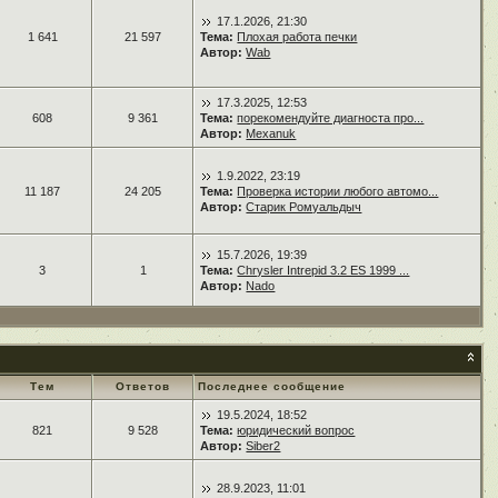
17.1.2026, 21:30
1 641
21 597
Тема:
Плохая работа печки
Автор:
Wab
17.3.2025, 12:53
608
9 361
Тема:
порекомендуйте диагноста про...
Автор:
Mexanuk
1.9.2022, 23:19
11 187
24 205
Тема:
Проверка истории любого автомо...
Автор:
Старик Ромуальдыч
15.7.2026, 19:39
3
1
Тема:
Chrysler Intrepid 3.2 ES 1999 ...
Автор:
Nado
Тем
Ответов
Последнее сообщение
19.5.2024, 18:52
821
9 528
Тема:
юридический вопрос
Автор:
Siber2
28.9.2023, 11:01