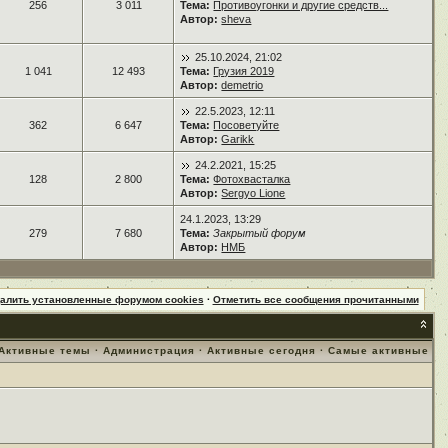
256
3 011
Тема:
Противоугонки и другие средств...
Автор:
sheva
25.10.2024, 21:02
1 041
12 493
Тема:
Грузия 2019
Автор:
demetrio
22.5.2023, 12:11
362
6 647
Тема:
Посоветуйте
Автор:
Garikk
24.2.2021, 15:25
128
2 800
Тема:
Фотохвасталка
Автор:
Sergyo Lione
24.1.2023, 13:29
279
7 680
Тема:
Закрытый форум
Автор:
НМБ
далить установленные форумом cookies
·
Отметить все сообщения прочитанными
Активные темы
·
Администрация
·
Активные сегодня
·
Самые активные