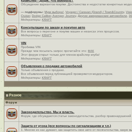
Крайслер - Додж: Что выбрать?
Обсуждение вариантов покупки. Достоинства и недостатки конкретных моде
— подфорумы:
Муки выбора!
,
Voyager / Caravan (Grand) / Town&Country
,
Visi
Cruiser
,
Dodge Caliber, Avenger, Journey
,
Другие американские автомобили
,
30
Модераторы:
KRAFT
Консультации по заказу и покупке авто
Все вопросы о перегоне и покупке машин и нюансах этих процессов.
Модераторы:
KRAFT
VIN
Пробивка VIN
Прежде чем посылать запрос прочитайте это:
ФАК
Этот форум открыт только для членов крайслер клуба!
Модераторы:
KRAFT
Объявления о продаже автомобилей
Только объявления о продаже.
Все объявления перед публикацией проверяются модератором.
Модераторы:
KRAFT
Разное
Форум
Законодательство. Мы и власть.
Форум, где обсуждаются статьи законодательства, разбор правонарушений и
Защита от угона (все вопросы по сигнализациям и т.п.)
1. Многие из нас думают, как защитить свое авто от посягательства, какую 