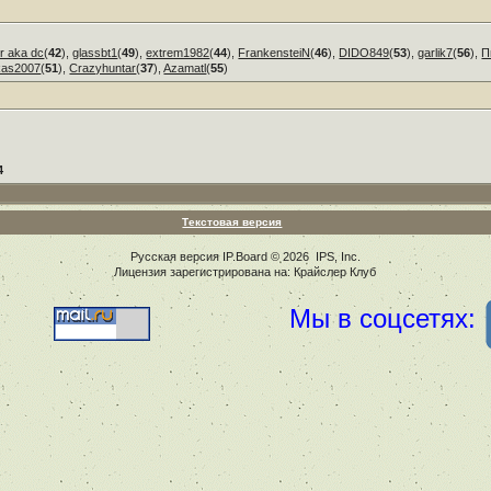
r aka dc
(
42
),
glassbt1
(
49
),
extrem1982
(
44
),
FrankensteiN
(
46
),
DIDO849
(
53
),
garlik7
(
56
),
П
kas2007
(
51
),
Crazyhuntar
(
37
),
Azamatl
(
55
)
4
Текстовая версия
Русская версия
IP.Board
© 2026
IPS, Inc
.
Лицензия зарегистрирована на: Крайслер Клуб
Мы в соцсетях: