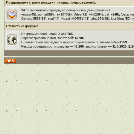
Поздравляем с днем рождения наших пользователей:
24
пользователей празднуют сегодня свой день рождения
vegas
(
45
),
nomad
(
58
),
rex107
(
45
),
Veles
(
71
),
vik62
(
64
),
val_xl
(
48
),
Alexande
German5555
(
64
),
real
(
44
),
HozainMOREY
(
43
),
alle1978
(
48
),
igor40rus
(
50
),
Статистика форума
На форуме сообщений:
2 345 765
Зарегистрировано пользователей:
47 901
Приветствуем последнего зарегистрированного по имени
hifapi1359
Рекорд посещаемости форума —
41 265
, зафиксирован —
11.6.2026, 2:2