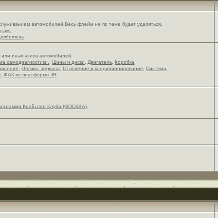
служиванием автомобилей.Весь флейм не по теме будет удаляться.
атам
,
орядитель
х или иных узлов автомобилей.
ема самодиагностики.
,
Шины и диски
,
Двигатель
,
Коробка
авление
,
Оптика, зеркала
,
Отопление и кондиционирование
,
Система
е
,
ФАК по платформе JR
,
рограмма Крайслер Клуба (МОСКВА)
,