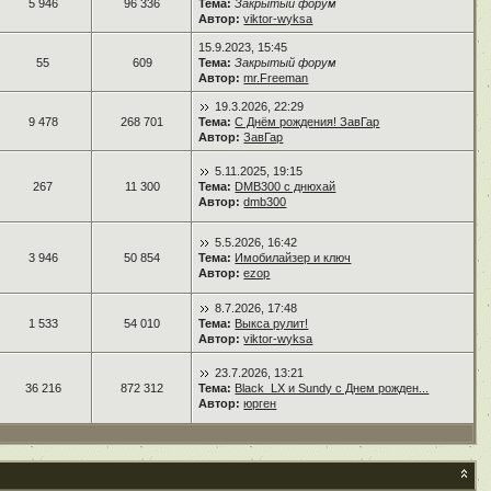
5 946
96 336
Тема:
Закрытый форум
Автор:
viktor-wyksa
15.9.2023, 15:45
55
609
Тема:
Закрытый форум
Автор:
mr.Freeman
19.3.2026, 22:29
9 478
268 701
Тема:
С Днём рождения! ЗавГар
Автор:
ЗавГар
5.11.2025, 19:15
267
11 300
Тема:
DMB300 с днюхай
Автор:
dmb300
5.5.2026, 16:42
3 946
50 854
Тема:
Имобилайзер и ключ
Автор:
ezop
8.7.2026, 17:48
1 533
54 010
Тема:
Выкса рулит!
Автор:
viktor-wyksa
23.7.2026, 13:21
36 216
872 312
Тема:
Black_LX и Sundy с Днем рожден...
Автор:
юрген