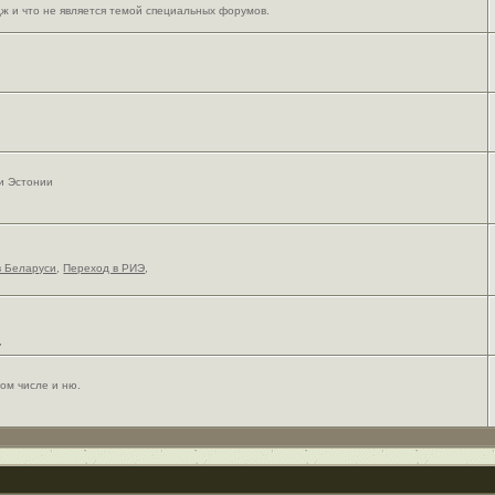
ж и что не является темой специальных форумов.
 и Эстонии
в Беларуси
,
Переход в РИЭ
,
,
ом числе и ню.