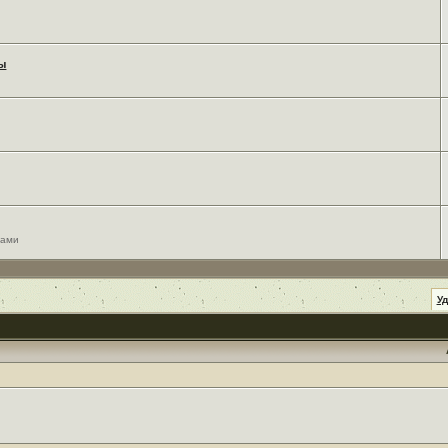
мы
сами
У