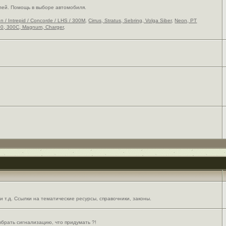
лей. Помощь в выборе автомобиля.
on / Intrepid / Concorde / LHS / 300M
,
Cirrus, Stratus, Sebring, Volga Siber
,
Neon, PT
0, 300C, Magnum, Charger
,
 т.д. Ссылки на тематические ресурсы, справочники, законы.
выбрать сигнализацию, что придумать ?!