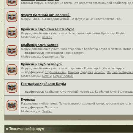
Главный форум. Обсуждение всего, что касается автомобилей Крайслер-Дод
Форум ВАЖНЫХ объявлений.
Форум - ЖЕСТКО модерируемый. За флуд и иные непотребства - бан.
Крайслер Клуб Санкт-Петербург
Форум для общения участников Питерского отделения Крайслер Клуба
Модераторы:
ЗавГар
Крайслер Клуб Балтия
Форум для общения участников отделения Крайслер Клуба в Латвии, Литве
— подфорумы:
Фотографии наших встреч
,
Модераторы:
Офшорник
,
Nils
Крайслер Клуб Беларусь
Форум для общения участников отделения Крайслер Клуба в Беларуси
— подфорумы:
Клубная жизнь
,
Покупка, продажа, обмен.
,
Партнеры Клуба 
Модераторы:
Dera-V
,
Серый-белый
География Крайслер Клуба
— подфорумы:
Крайслер Клуб Нижний Новгород
,
Крайслер Клуб Волгоград
Курилка
Разрешены любые темы. Приветствуется хороший юмор, красивые фото, в т
— подфорумы:
Политика
,
Модераторы:
ЗавГар
Технический форум