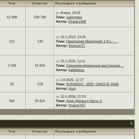
Тем
Ответов
Последнее сообщение
Вчера, 18:05
52 908
558 758
Тема:
электрика
Автор:
Dranik1409
19.1.2019, 13:26
121
130
Тема:
Парктроник Masterpark 2-8-L - ...
Автор:
Romson77
23.1.2026, 12:11
2 536
16 004
Тема:
Специализированные мастерские,...
Автор:
katharious
2.6.2026, 12:27
20
279
Тема:
DURANGO, JEEP, DAKOTA, RAM
Автор:
gnus
10.6.2026, 22:29
983
35 814
Тема:
Додж Дюранго.Часть 3.
Автор:
KrukovY67
Тем
Ответов
Последнее сообщение