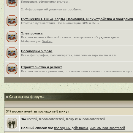
Поговорим, обменяемся опытом...
2. Информация об угнанных автомобилях.
Путешествия, СиБи, Карты, Навигация, GPS устройства и програм
Отчёты о путешествиях. Всё о навигации GPS и СиБи
Электроника
Все, что касается бытовой техники, электроники - обсуждаем здесь
Модераторы:
ЗавГар
Поговорим о фото
Всё о фотографии, фотоаппаратах, заваленных горизонтах и т.п.
Строительство и ремонт
Всё, что связано с ремонтом, строительством и околостроительными вопро
Статистика форума
347 посетителей за последние 5 минут
347
гостей,
0
пользователей,
0
скрытых пользователей
Полный список по:
последним действиям
,
именам пользователей