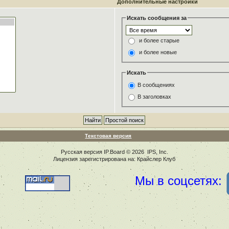
Дополнительные настройки
Искать сообщения за
и более старые
и более новые
Искать
В сообщениях
В заголовках
Текстовая версия
Русская версия
IP.Board
© 2026
IPS, Inc
.
Лицензия зарегистрирована на: Крайслер Клуб
Мы в соцсетях: