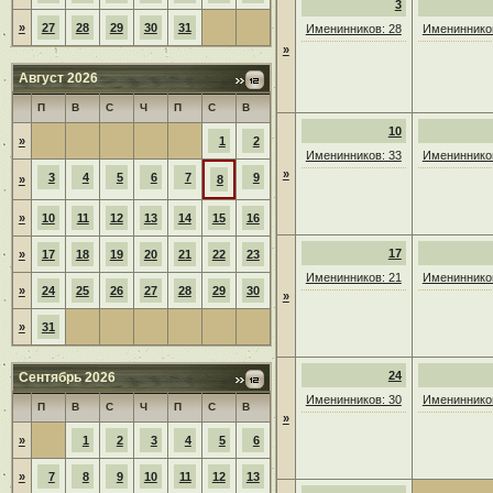
3
»
27
28
29
30
31
Именинников: 28
Именинников
»
Август 2026
П
В
С
Ч
П
С
В
10
»
1
2
Именинников: 33
Именинников
»
3
4
5
6
7
9
»
8
»
10
11
12
13
14
15
16
17
»
17
18
19
20
21
22
23
Именинников: 21
Именинников
»
24
25
26
27
28
29
30
»
»
31
24
Сентябрь 2026
Именинников: 30
Именинников
П
В
С
Ч
П
С
В
»
»
1
2
3
4
5
6
»
7
8
9
10
11
12
13