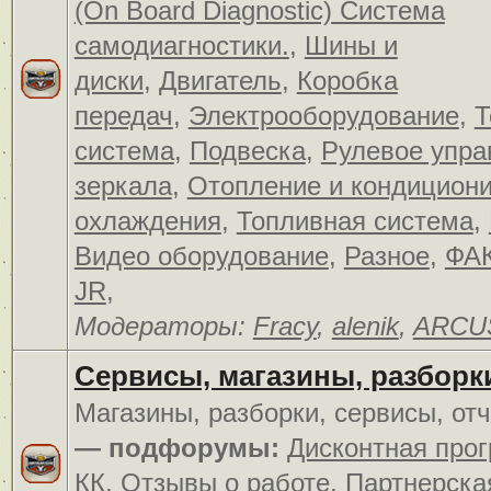
(On Board Diagnostic) Система
самодиагностики.
,
Шины и
диски
,
Двигатель
,
Коробка
передач
,
Электрооборудование
,
Т
система
,
Подвеска
,
Рулевое упра
зеркала
,
Отопление и кондицион
охлаждения
,
Топливная система
,
Видео оборудование
,
Разное
,
ФАК
JR
,
Модераторы:
Fracy
,
alenik
,
ARCU
Сервисы, магазины, разборк
Магазины, разборки, сервисы, от
— подфорумы:
Дисконтная про
КК
,
Отзывы о работе
,
Партнерска