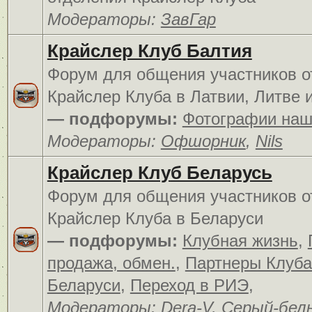
Модераторы:
ЗавГар
Крайслер Клуб Балтия
Форум для общения участников о
Крайслер Клуба в Латвии, Литве 
— подфорумы:
Фотографии наш
Модераторы:
Офшорник
,
Nils
Крайслер Клуб Беларусь
Форум для общения участников о
Крайслер Клуба в Беларуси
— подфорумы:
Клубная жизнь
,
продажа, обмен.
,
Партнеры Клуба
Беларуси
,
Переход в РИЭ
,
Модераторы:
Dera-V
,
Серый-бел