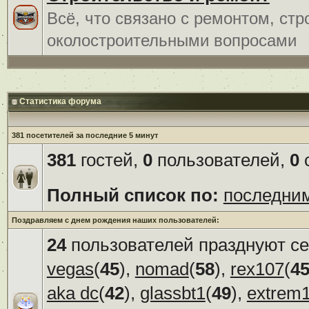
Всё, что связано с ремонтом, ст
околостроительными вопросами
Статистика форума
381 посетителей за последние 5 минут
381
гостей,
0
пользователей,
0
с
Полный список по:
последни
Поздравляем с днем рождения наших пользователей:
24
пользователей празднуют се
vegas
(
45
),
nomad
(
58
),
rex107
(
4
aka dc
(
42
),
glassbt1
(
49
),
extrem