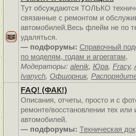
Тут обсуждаются ТОЛЬКО технич
связанные с ремонтом и обслуж
автомобилей.Весь флейм не по т
удаляться.
— подфорумы:
Справочный по
по моделям, годам и агрегатам
,
Модераторы:
alenik
,
Юра
,
Fracy
,
Ivanych
,
Офшорник
,
Распорядит
FAQ! (ФАК!)
Описания, отчеты, просто и c фо
ремонте/восстановлении тех или 
автомобилей.
— подфорумы:
Техническая до