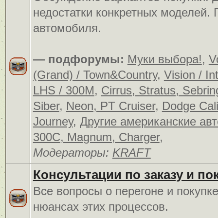
недостатки конкретных моделей.
автомобиля.
— подфорумы:
Муки выбора!
,
V
(Grand) / Town&Country
,
Vision / In
LHS / 300M
,
Cirrus, Stratus, Sebrin
Siber
,
Neon, PT Cruiser
,
Dodge Cali
Journey
,
Другие американские ав
300C, Magnum, Charger
,
Модераторы:
KRAFT
Консультации по заказу и по
Все вопросы о перегоне и покупк
нюансах этих процессов.