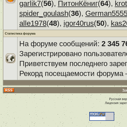
garlik7
(
56
),
ПитонКёниг
(
64
),
kro
spider_goulash
(
36
),
German555
alle1978
(
48
),
igor40rus
(
50
),
kas2
Статистика форума
На форуме сообщений:
2 345 7
Зарегистрировано пользовател
Приветствуем последнего заре
Рекорд посещаемости форума
Те
Русская ве
Лицензия заре