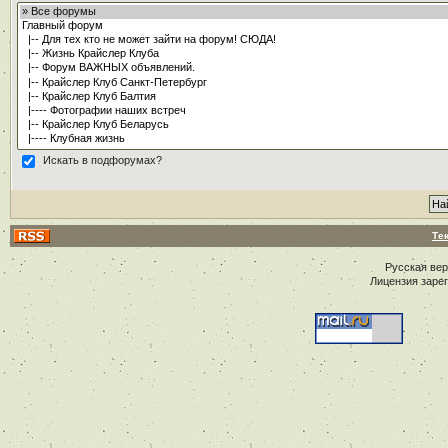
Искать в подфорумах?
Те
Русская ве
Лицензия заре