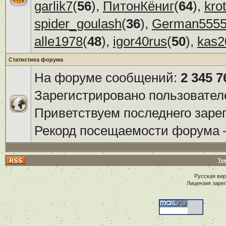
garlik7
(
56
),
ПитонКёниг
(
64
),
kro
spider_goulash
(
36
),
German555
alle1978
(
48
),
igor40rus
(
50
),
kas2
Статистика форума
На форуме сообщений:
2 345 7
Зарегистрировано пользовател
Приветствуем последнего заре
Рекорд посещаемости форума
Те
Русская ве
Лицензия заре