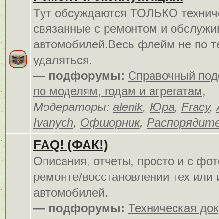
Тут обсуждаются ТОЛЬКО технич
связанные с ремонтом и обслуж
автомобилей.Весь флейм не по т
удаляться.
— подфорумы:
Справочный по
по моделям, годам и агрегатам
,
Модераторы:
alenik
,
Юра
,
Fracy
,
Ivanych
,
Офшорник
,
Распорядит
FAQ! (ФАК!)
Описания, отчеты, просто и c фо
ремонте/восстановлении тех или 
автомобилей.
— подфорумы:
Техническая до