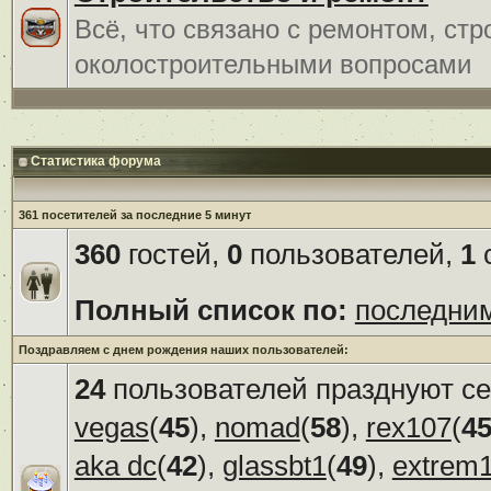
Всё, что связано с ремонтом, ст
околостроительными вопросами
Статистика форума
361 посетителей за последние 5 минут
360
гостей,
0
пользователей,
1
с
Полный список по:
последни
Поздравляем с днем рождения наших пользователей:
24
пользователей празднуют се
vegas
(
45
),
nomad
(
58
),
rex107
(
4
aka dc
(
42
),
glassbt1
(
49
),
extrem