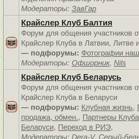
Модераторы:
ЗавГар
Крайслер Клуб Балтия
Форум для общения участников о
Крайслер Клуба в Латвии, Литве 
— подфорумы:
Фотографии наш
Модераторы:
Офшорник
,
Nils
Крайслер Клуб Беларусь
Форум для общения участников о
Крайслер Клуба в Беларуси
— подфорумы:
Клубная жизнь
,
продажа, обмен.
,
Партнеры Клуба
Беларуси
,
Переход в РИЭ
,
Модераторы:
Dera-V
,
Серый-бел