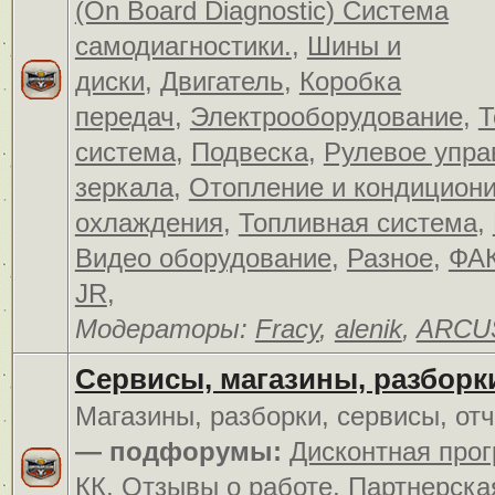
(On Board Diagnostic) Система
самодиагностики.
,
Шины и
диски
,
Двигатель
,
Коробка
передач
,
Электрооборудование
,
Т
система
,
Подвеска
,
Рулевое упра
зеркала
,
Отопление и кондицион
охлаждения
,
Топливная система
,
Видео оборудование
,
Разное
,
ФАК
JR
,
Модераторы:
Fracy
,
alenik
,
ARCU
Сервисы, магазины, разборк
Магазины, разборки, сервисы, от
— подфорумы:
Дисконтная про
КК
,
Отзывы о работе
,
Партнерска