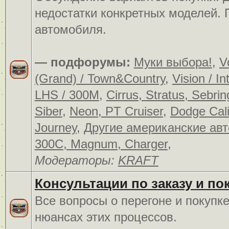
недостатки конкретных моделей.
автомобиля.
— подфорумы:
Муки выбора!
,
V
(Grand) / Town&Country
,
Vision / In
LHS / 300M
,
Cirrus, Stratus, Sebrin
Siber
,
Neon, PT Cruiser
,
Dodge Cali
Journey
,
Другие американские ав
300C, Magnum, Charger
,
Модераторы:
KRAFT
Консультации по заказу и по
Все вопросы о перегоне и покупк
нюансах этих процессов.